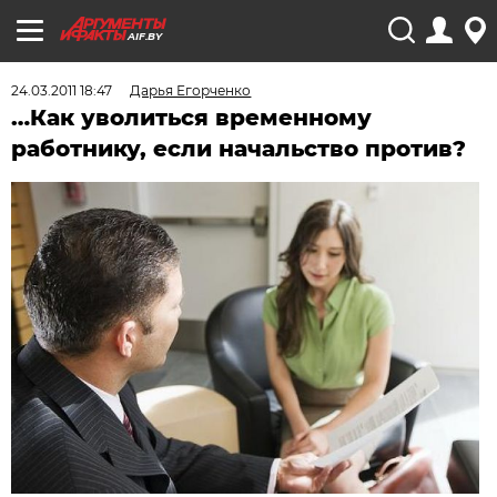
AIF.BY
24.03.2011 18:47
Дарья Егорченко
…Как уволиться временному
работнику, если начальство против?