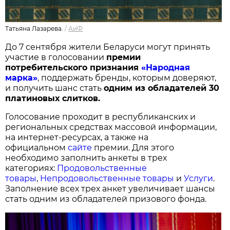
Татьяна Лазарева.
/
АиФ
До 7 сентября жители Беларуси могут принять
участие в голосовании
п
ремии
потребительского признания
«Народная
марка»
, поддержать бренды, которым доверяют,
и получить шанс стать
одним из обладателей 30
платиновых слитков.
Голосование проходит в республиканских и
региональных средствах массовой информации,
на интернет-ресурсах, а также на
официальном
сайте
премии. Для этого
необходимо заполнить анкеты в трех
категориях:
Продовольственные
товары
,
Непродовольственные товары
и
Услуги
.
Заполнение всех трех анкет увеличивает шансы
стать одним из обладателей призового фонда.