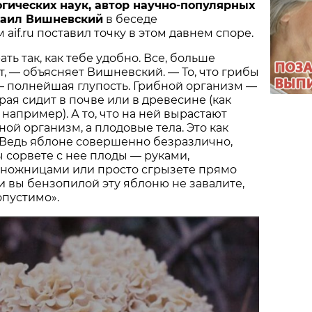
гических наук, автор научно-популярных
хаил Вишневский
в беседе
aif.ru поставил точку в этом давнем споре.
ть так, как тебе удобно. Все, больше
т, — объясняет Вишневский. — То, что грибы
— полнейшая глупость. Грибной организм —
рая сидит в почве или в древесине (как
 например). А то, что на ней вырастают
ной организм, а плодовые тела. Это как
 Ведь яблоне совершенно безразлично,
 сорвете с нее плоды — руками,
 ножницами или просто сгрызете прямо
ли вы бензопилой эту яблоню не завалите,
опустимо».