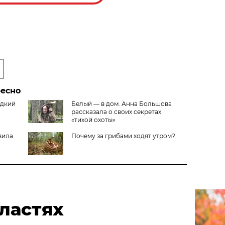
ресно
едкий
Белый — в дом. Анна Большова
рассказала о своих секретах
«тихой охоты»
вила
Почему за грибами ходят утром?
ластях