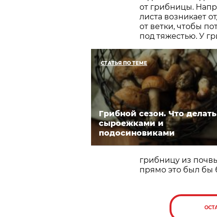
от грибницы. Напр
листа возникает о
от ветки, чтобы по
под тяжестью. У гри
СТАТЬЯ ПО ТЕМЕ
Грибной сезон. Что делать
сыроежками и
подосиновиками
грибницу из почвы.
прямо это был бы 
ОСТ