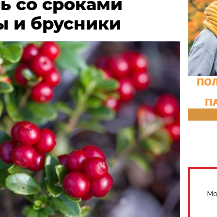
ь со сроками
ы и брусники
Мо