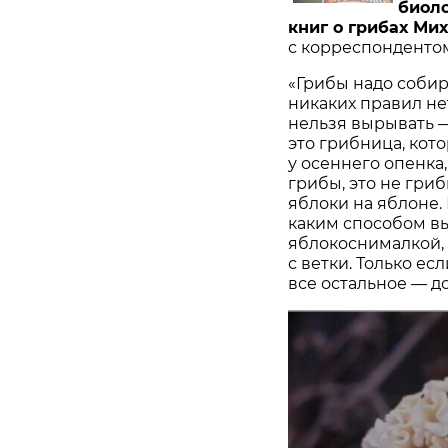
биоло
книг о грибах Ми
с корреспондентом 
«Грибы надо собира
никаких правил не
нельзя вырывать 
это грибница, кото
у осеннего опенка,
грибы, это не гриб
яблоки на яблоне.
каким способом вы
яблокоснималкой,
с ветки. Только ес
все остальное — д