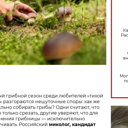
Ка
Рас
вн
Мог
п
й грибной сезон среди любителей «тихой
» разгораются нешуточные споры: как же
льно собирать грибы? Одни считают, что
 только срезать, другие уверяют, что для
нения грибницы — исключительно
чивать. Российский
миколог, кандидат