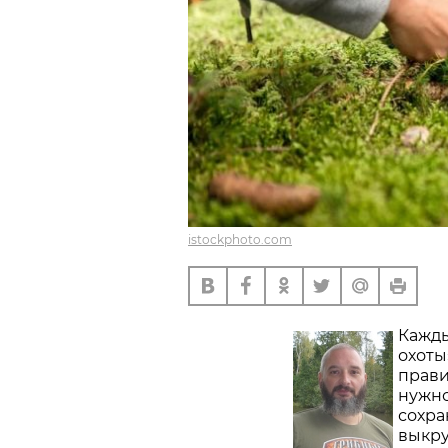
istockphoto.com
Кажды
охоты
прави
нужно
сохра
выкру