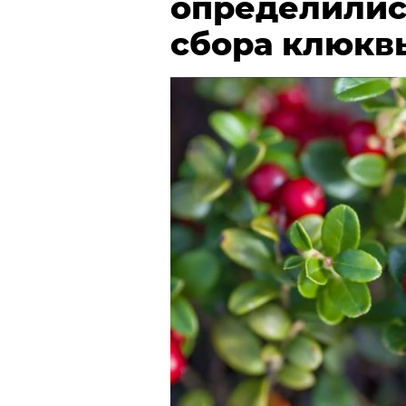
определилис
сбора клюкв