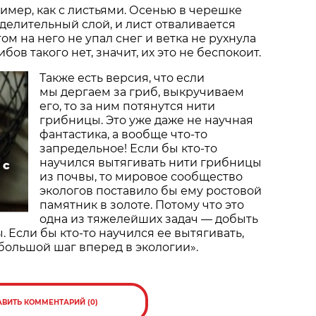
имер, как с листьями. Осенью в черешке
тделительный слой, и лист отваливается
том на него не упал снег и ветка не рухнула
бов такого нет, значит, их это не беспокоит.
Также есть версия, что если
мы дергаем за гриб, выкручиваем
его, то за ним потянутся нити
грибницы. Это уже даже не научная
фантастика, а вообще что-то
запредельное! Если бы кто-то
научился вытягивать нити грибницы
 с
из почвы, то мировое сообщество
экологов поставило бы ему ростовой
памятник в золоте. Потому что это
одна из тяжелейших задач — добыть
 Если бы кто-то научился ее вытягивать,
большой шаг вперед в экологии».
АВИТЬ КОММЕНТАРИЙ (0)