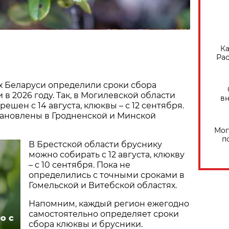
Ка
Рас
х Беларуси определили сроки сбора
в 2026 году. Так, в Могилевской области
вн
ешен с 14 августа, клюквы – с 12 сентября.
тановлены в Гродненской и Минской
Мог
п
В Брестской области бруснику
можно собирать с 12 августа, клюкву
– с 10 сентября. Пока не
определились с точными сроками в
Гомельской и Витебской областях.
Напомним, каждый регион ежегодно
самостоятельно определяет сроки
о с
сбора клюквы и брусники.