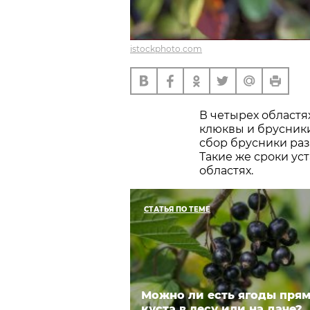
istockphoto.com
В четырех областя
клюквы и брусники 
сбор брусники разр
Такие же сроки ус
областях.
СТАТЬЯ ПО ТЕМЕ
Можно ли есть ягоды прям
куста в лесу или на даче?