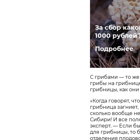
За сбор как
1000 рублей
Подробнее
С грибами — то же
грибы на грибнице
грибницы, как они
«Когда говорят, ч
грибница загниет, 
сколько вообще не
Сибири! И все пол
эксперт. — Если б
для грибницы, то
отделения плодово