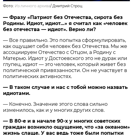
Фото:
Из личного архива
/
Дмитрий Строц
— Фразу «Патриот без Отечества, сирота без
Родины. Идиот, идиот…» я считал как «человек
без отечества — идиот». Верно ли?
— Все правильно. Это попытка сформулировать,
как ощущает себя человек без Отечества. Мы же
ассоциируем Отечество с Отцом, а Родину с
Матерью. Идиот у Достоевского это не дурак или
глупец, идиот — это человек, который живет без
политической привязанности. Он не участвует в
политических активностях.
— В таком случае и нас с тобой можно назвать
идиотами.
— Конечно. Значение этого слова сильно
изменилось, как и у многих других слов.
— В 80-е и в начале 90-х у многих советских
граждан возникло ощущение, что «за океаном»
жизнь слаще. У вас ведь тоже были попытки