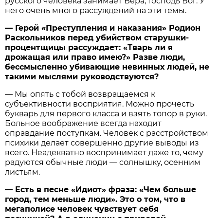
русского человека занимает Вера, Господь Бог. У
него очень много рассуждений на эти темы.
— Герой «Преступления и наказания» Родион
Раскольников перед убийством старушки-
процентщицы рассуждает: «Тварь ли я
дрожащая или право имею?» Разве люди,
бессмысленно убивающие невинных людей, не
такими мыслями руководствуются?
— Мы опять с тобой возвращаемся к
субъективности восприятия. Можно прочесть
букварь для первого класса и взять топор в руки.
Больное воображение всегда находит
оправдание поступкам. Человек с расстройством
психики делает совершенно другие выводы из
всего. Неадекватно воспринимает даже то, чему
радуются обычные люди — солнышку, осенним
листьям.
— Есть в песне «Идиот» фраза: «Чем больше
город, тем меньше люди». Это о том, что в
мегаполисе человек чувствует себя