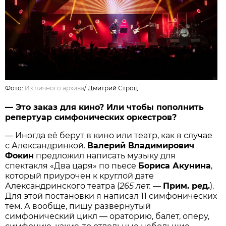
Фото:
Из личного архива
/
Дмитрий Строц
— Это заказ для кино? Или чтобы пополнить
репертуар симфонических оркестров?
— Иногда её берут в кино или театр, как в случае
с Александринкой.
Валерий Владимирович
Фокин
предложил написать музыку для
спектакля «Два царя» по пьесе
Бориса Акунина
,
который приурочен к круглой дате
Александринского театра (
265 лет.
—
Прим. ред.
).
Для этой постановки я написал 11 симфонических
тем. А вообще, пишу развернутый
симфонический цикл — ораторию, балет, оперу,