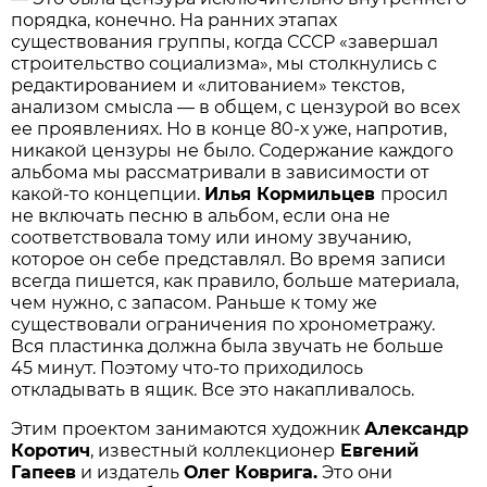
порядка, конечно. На ранних этапах
существования группы, когда СССР «завершал
строительство социализма», мы столкнулись с
редактированием и «литованием» текстов,
анализом смысла — в общем, с цензурой во всех
ее проявлениях. Но в конце 80-х уже, напротив,
никакой цензуры не было. Содержание каждого
альбома мы рассматривали в зависимости от
какой-то концепции.
Илья Кормильцев
просил
не включать песню в альбом, если она не
соответствовала тому или иному звучанию,
которое он себе представлял. Во время записи
всегда пишется, как правило, больше материала,
чем нужно, с запасом. Раньше к тому же
существовали ограничения по хронометражу.
Вся пластинка должна была звучать не больше
45 минут. Поэтому что-то приходилось
откладывать в ящик. Все это накапливалось.
Этим проектом занимаются художник
Александр
Коротич
, известный коллекционер
Евгений
Гапеев
и издатель
Олег Коврига.
Это они