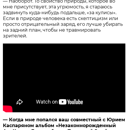
— Наоборот. То свойство природы, которое во
мне присутствует, эта угрюмость, я стараюсь
задвинуть куда-нибудь подальше, «за кулисы».
Если в природе человека есть скептицизм или
просто отрицательный заряд, его лучше убирать
на задний план, чтобы не травмировать
зрителей.
— Когда мне попался ваш совместный с Юрием
Каспаряном альбом «Незаконнорожденный