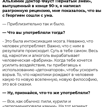
АльХимик Доктор Фауст Пернатый Змей»,
выпущенный в конце 90-х, я написал
разгромную рецензию, мне показалось, что вы
с Георгием сошли с ума.
— Приблизительно так и было.
— Что вы употребляли тогда?
- Это была интоксикация мозга. Неважно, что
человек употребляет. Важно, что с ним в
результате происходит. Суть в тебе самом. Весь
яд, наркотик и алкоголь вырабатывает
человеческая «фабрика». Когда тебе хочется
усилить воздействие, ты прибегаешь к
использованию «детонаторов», чтобы ускорить
взрыв. То, что наркотики рождают в человеке
какую-то новую вселенную, новую философию,
это всё сказки.
— Ну, признайся, что-то же употребляли?
— Все, как обычно: пили, курили и
«детерменировали камни». На тот момент