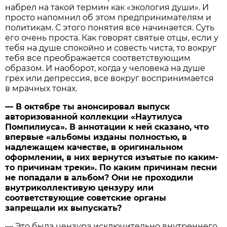
набрел на такой термин как «экология души». И
просто напомнил об этом предпринимателям и
политикам. С этого понятия все начинается. Суть
его очень проста. Как говорят святые отцы, если у
тебя на душе спокойно и совесть чиста, то вокруг
тебя все преображается соответствующим
образом. И наоборот, когда у человека на душе
грех или депрессия, все вокруг воспринимается
в мрачных тонах.
— В октябре ты анонсировал выпуск
авторизованной коллекции «Наутилуса
Помпилиуса». В аннотации к ней сказано, что
впервые «альбомы изданы полностью, в
надлежащем качестве, в оригинальном
оформлении, в них вернутся изъятые по каким-
то причинам треки». По каким причинам песни
не попадали в альбом? Они не проходили
внутриколлективую цензуру или
соответствующие советские органы
запрещали их выпускать?
— Это была цензура исключительно внутреннего