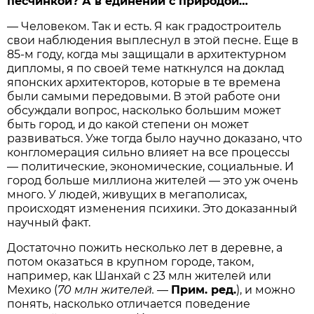
песчинкой? А в единении с природой…
— Человеком. Так и есть. Я как градостроитель
свои наблюдения выплеснул в этой песне. Еще в
85-м году, когда мы защищали в архитектурном
дипломы, я по своей теме наткнулся на доклад
японских архитекторов, которые в те времена
были самыми передовыми. В этой работе они
обсуждали вопрос, насколько большим может
быть город, и до какой степени он может
развиваться. Уже тогда было научно доказано, что
конгломерация сильно влияет на все процессы
— политические, экономические, социальные. И
город больше миллиона жителей — это уж очень
много. У людей, живущих в мегаполисах,
происходят изменения психики. Это доказанный
научный факт.
Достаточно пожить несколько лет в деревне, а
потом оказаться в крупном городе, таком,
например, как Шанхай с 23 млн жителей или
Мехико (
70 млн жителей.
—
Прим. ред.
), и можно
понять, насколько отличается поведение