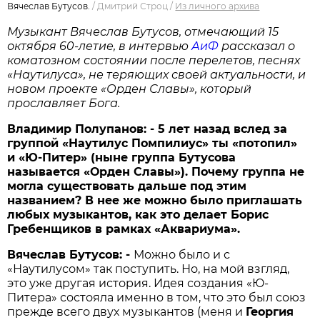
Вячеслав Бутусов.
/
Дмитрий Строц
/
Из личного архива
Музыкант Вячеслав Бутусов, отмечающий 15
октября 60-летие, в интервью
АиФ
рассказал о
коматозном состоянии после перелетов, песнях
«Наутилуса», не теряющих своей актуальности, и
новом проекте «Орден Славы», который
прославляет Бога.
Владимир Полупанов: - 5 лет назад вслед за
группой «Наутилус Помпилиус» ты «потопил»
и «Ю-Питер» (ныне группа Бутусова
называется «Орден Славы»). Почему группа не
могла существовать дальше под этим
названием? В нее же можно было приглашать
любых музыкантов, как это делает Борис
Гребенщиков в рамках «Аквариума».
Вячеслав Бутусов: -
Можно было и с
«Наутилусом» так поступить. Но, на мой взгляд,
это уже другая история. Идея создания «Ю-
Питера» состояла именно в том, что это был союз
прежде всего двух музыкантов (меня и
Георгия