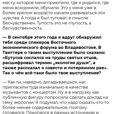
месту, которое меня приютило, где я родился, где
меня вскормили, обучили. Это у меня уже в
более зрелом возрасте начали развиваться эти
чувства. А тогда я был туповат, в смысле
бесчувственен. Тупость это не глупость, а
бесчувственность.
— В сентябре этого года я вдруг обнаружил
тебя среди спикеров Восточного
экономического форума во Владивостоке. В
Твиттере о твоем выступлении было сказано:
«Бутусов сослался на труды святых отцов,
расшифровал термин „экология души“, а
также рассказал о совести и потерянном рае».
Так о чём всё-таки было твое выступление?
— Как ты, наверно, догадываешься, нас
пригласили туда изначально в качестве
музыкантов с концертом. Ну и в нагрузку как
публичную фигуру попросили сделать доклад на
тему экологии. Я подумал, что надо сказать что-то
более-менее содержательное, поэтому
готовился. Покопался в разных источниках и