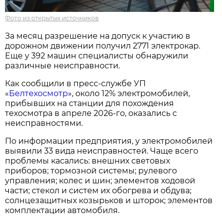
Фото из открытых источников
За месяц разрешение на допуск к участию в
дорожном движении получил 2771 электрокар.
Еще у 392 машин специалисты обнаружили
различные неисправности.
Как сообщили в пресс-службе УП
«
Белтехосмотр
», около 12% электромобилей,
прибывших на станции для похождения
техосмотра в апреле 2026-го, оказались с
неисправностями.
По информации предприятия, у электромобилей
выявили 33 вида неисправностей. Чаще всего
проблемы касались: внешних световых
приборов; тормозной системы; рулевого
управления; колес и шин; элементов ходовой
части; стекол и систем их обогрева и обдува;
солнцезащитных козырьков и шторок; элементов
комплектации автомобиля.