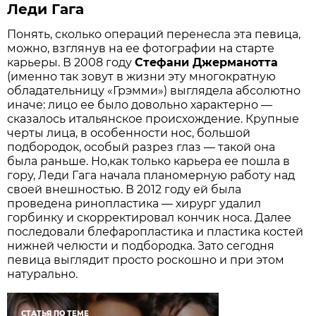
Леди Гага
Понять, сколько операций перенесла эта певица,
можно, взглянув на ее фотографии на старте
карьеры. В 2008 году
Стефани Джерманотта
(именно так зовут в жизни эту многократную
обладательницу «Грэмми») выглядела абсолютно
иначе: лицо ее было довольно характерно —
сказалось итальянское происхождение. Крупные
черты лица, в особенности нос, большой
подбородок, особый разрез глаз — такой она
была раньше. Но,как только карьера ее пошла в
гору, Леди Гага начала планомерную работу над
своей внешностью. В 2012 году ей была
проведена ринопластика — хирург удалил
горбинку и скорректировал кончик носа. Далее
последовали блефаропластика и пластика костей
нижней челюсти и подбородка. Зато сегодня
певица выглядит просто роскошно и при этом
натурально.
СТАТЬЯ ПО ТЕМЕ