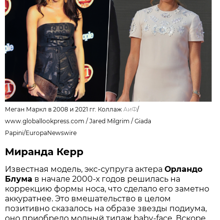
Меган Маркл в 2008 и 2021 гг. Коллаж
АиФ
/
www.globallookpress.com / Jared Milgrim / Giada
Papini/EuropaNewswire
Миранда Керр
Известная модель, экс-супруга актера
Орландо
Блума
в начале 2000-х годов решилась на
коррекцию формы носа, что сделало его заметно
аккуратнее. Это вмешательство в целом
позитивно сказалось на образе звезды подиума,
оно приобрело модный типаж baby-face. Вскоре