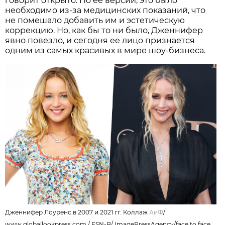
говорит открыто. По ее версии, это было
необходимо из-за медицинских показаний, что
не помешало добавить им и эстетическую
коррекцию. Но, как бы то ни было, Дженнифер
явно повезло, и сегодня ее лицо признается
одним из самых красивых в мире шоу-бизнеса.
Дженнифер Лоуренс в 2007 и 2021 гг. Коллаж
АиФ
/
www.globallookpress.com / FSN-B/ ImagePressAgency/face to face