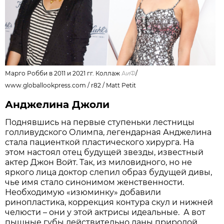
Марго Робби в 2011 и 2021 гг. Коллаж
АиФ
/
www.globallookpress.com / r82 / Matt Petit
Анджелина Джоли
Поднявшись на первые ступеньки лестницы
голливудского Олимпа, легендарная Анджелина
стала пациенткой пластического хирурга. На
этом настоял отец будущей звезды, известный
актер Джон Войт. Так, из миловидного, но не
яркого лица доктор слепил образ будущей дивы,
чье имя стало синонимом женственности.
Необходимую «изюминку» добавили
ринопластика, коррекция контура скул и нижней
челюсти – они у этой актрисы идеальные. А вот
пышные губы действительно даны природой.