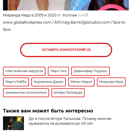
Миранда Керр в 2009 и 2020 гг. Коллаж
АиФ
/
www.globallookpress.com / Â©Craig Barritt/jpistudios.com / face to
face
ОСТАВИТЬ КОММЕНТАРИЙ (0)
пластическая хирургия
Леди Гага
Дженнифер Лоуренс
Марго Робби
Анджелина Джоли
Меган Маркл
Миранда Керр
знаменитые исполнители
актеры Голливуда
Также вам может быть интересно
До и после Игоря Талькова. Почему многие
музыканты не доживали до 40 лет