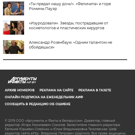
«Ты предал нашу дочь!». «Феличита» и горе
Ромины Пауэр
«Изуродовали». Звезды, пострадавшие от
косметологов и пластических хирургов
Александр Розенбаум: «Одним талантом не
обойдёшься»
AIF.BY
АРХИВ НОМЕРОВ
РЕКЛАМА НА САЙТЕ
РЕКЛАМА В ГАЗЕТЕ
ОНЛАЙН-ПОДПИСКА НА ЕЖЕНЕДЕЛЬНИК АИФ
СООБЩИТЬ В РЕДАКЦИЮ ОБ ОШИБКЕ
© 2019 ООО «Аргументы и Факты в Белоруссии». Директор, главный
редактор: Игорь Николаевич Соколов. Заместители главного редактора:
Евгений Юрьевич Олейник и Юлия Владимировна Тельтевская. Шеф-
редактор сайта aif.by: Владимир Петрович Шарпило. Все права защищены.