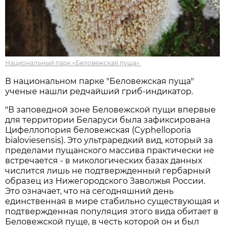
Национальный парк «Беловежская пуща».
В национальном парке "Беловежская пуща"
ученые нашли редчайший гриб-индикатор.
"В заповедной зоне Беловежской пущи впервые
для территории Беларуси была зафиксирована
Цифеллопория беловежская (Cyphelloporia
bialoviesensis). Это ультраредкий вид, который за
пределами пущанского массива практически не
встречается - в микологических базах данных
числится лишь не подтвержденный гербарный
образец из Нижегородского Заволжья России.
Это означает, что на сегодняшний день
единственная в мире стабильно существующая и
подтвержденная популяция этого вида обитает в
Беловежской пуще, в честь которой он и был