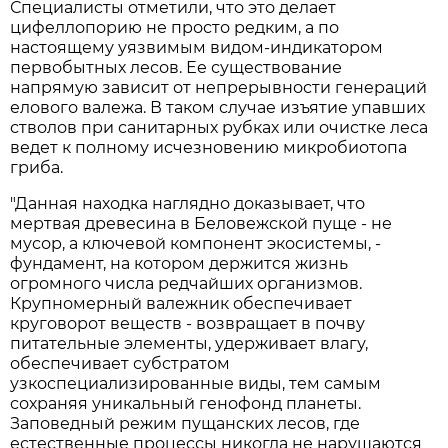
Специалисты отметили, что это делает
цифеллопорию не просто редким, а по
настоящему уязвимым видом-индикатором
первобытных лесов. Ее существование
напрямую зависит от непрерывности генераций
елового валежа. В таком случае изъятие упавших
стволов при санитарных рубках или очистке леса
ведет к полному исчезновению микробиотопа
гриба.
"Данная находка наглядно доказывает, что
мертвая древесина в Беловежской пуще - не
мусор, а ключевой компонент экосистемы, -
фундамент, на котором держится жизнь
огромного числа редчайших организмов.
Крупномерный валежник обеспечивает
круговорот веществ - возвращает в почву
питательные элементы, удерживает влагу,
обеспечивает субстратом
узкоспециализированные виды, тем самым
сохраняя уникальный генофонд планеты.
Заповедный режим пущанских лесов, где
естественные процессы никогда не нарушаются