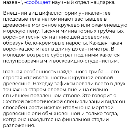
назван", -
сообщает
научный отдел нацпарка.
Внешний вид цифеллопории уникален: ее
плодовые тела напоминают застывшее в
древесине молочное кружево или окаменевшую
морскую пену. Тысячи миниатюрных трубчатых
воронок теснятся на гниющей древесине,
образуя бело-кремовые наросты. Каждая такая
воронка достигает в длину до сантиметра. В
молодом возрасте субстрат под ними кажется
полупрозрачным и восковидно-студенистым.
Главная особенность найденного гриба — его
строгая «привязанность» к крупной еловой
древесине. Находку зафиксировали всего в двух
точках: на старом еловом пне и на сильно
сгнившем поваленном стволе. Это говорит о
жесткой экологической специализации вида: он
способен расти исключительно на мертвой
древесине ели обыкновенной и только тогда,
когда она находится на финальной стадии
разложения.