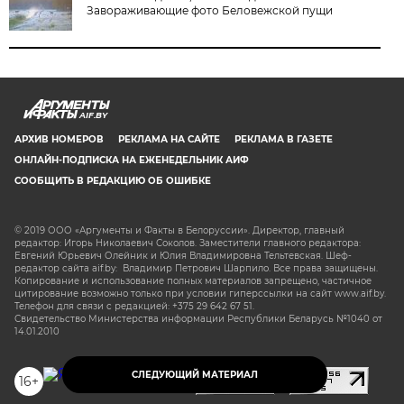
Завораживающие фото Беловежской пущи
AIF.BY
АРХИВ НОМЕРОВ
РЕКЛАМА НА САЙТЕ
РЕКЛАМА В ГАЗЕТЕ
ОНЛАЙН-ПОДПИСКА НА ЕЖЕНЕДЕЛЬНИК АИФ
СООБЩИТЬ В РЕДАКЦИЮ ОБ ОШИБКЕ
© 2019 ООО «Аргументы и Факты в Белоруссии». Директор, главный
редактор: Игорь Николаевич Соколов. Заместители главного редактора:
Евгений Юрьевич Олейник и Юлия Владимировна Тельтевская. Шеф-
редактор сайта aif.by: Владимир Петрович Шарпило. Все права защищены.
Копирование и использование полных материалов запрещено, частичное
цитирование возможно только при условии гиперссылки на сайт www.aif.by.
Телефон для связи с редакцией: +375 29 642 67 51.
Свидетельство Министерства информации Республики Беларусь №1040 от
14.01.2010
СЛЕДУЮЩИЙ МАТЕРИАЛ
16+