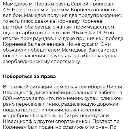
Мамедовым. Первый раунд Сергей проиграл -
4:9. Но во втором и третьем Корнеев полностью
вел бой. Мамедов получил два предупреждения:
то есть плюс два очка Корнееву. Корнеев
выиграл оба раунда с явным преимуществом,
однако арбитры насчитали 9:6 и 6:4 и 19:19 по
итогам трех раундов. Но даже при ничьей победа
Корнеева была очевидна. Но не судьям. Они
объявили победителем Мамедова. Зал свистел
после оглашения результата, но «бронза» ушла
азербайджанскому спортсмену.
Побороться за права
В похожей ситуации немецкая семиборка Лилли
Шварцкопф, дисквалифицированная в забеге на
800 метров за то, что, по мнению судей, слишком
рано пересекла линию, разделяющую дорожки,
подала протест и получила заслуженное
«серебро». Оказалось, арбитры перепутали
Шварцкопф с другой спортсменкой. Протест по
Корнееву был подан, но сразу же отклонен. По