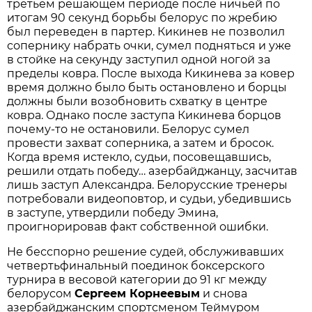
третьем решающем периоде после ничьей по
итогам 90 секунд борьбы белорус по жребию
был переведен в партер. Кикинев не позволил
сопернику набрать очки, сумел подняться и уже
в стойке на секунду заступил одной ногой за
пределы ковра. После выхода Кикинева за ковер
время должно было быть остановлено и борцы
должны были возобновить схватку в центре
ковра. Однако после заступа Кикинева борцов
почему-то не остановили. Белорус сумел
провести захват соперника, а затем и бросок.
Когда время истекло, судьи, посовещавшись,
решили отдать победу… азербайджанцу, засчитав
лишь заступ Александра. Белорусские тренеры
потребовали видеоповтор, и судьи, убедившись
в заступе, утвердили победу Эмина,
проигнорировав факт собственной ошибки.
Не бесспорно решение судей, обслуживавших
четвертьфинальный поединок боксерского
турнира в весовой категории до 91 кг между
белорусом
Сергеем
Корнеевым
и снова
азербайджанским спортсменом Теймуром