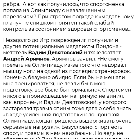
ребра. А вот как получилось, что спортсменка
попала на Олимпиаду с незалеченным
переломом? При строгом подходе к «медальному
плану» не слишком понятен такой слабый
контроль за состоянием здоровья спортсменов…
Незадолго до Игр повреждения получили и
другие потенциальные медалисты Лондона -
метатель
Вадим
Девятовский
и тяжелоатлет
Андрей
Арямнов
. Арямнов заявил: «Не смогу
поехать на Олимпиаду, из-за того что надорвал
мышцу ноги на одной из последних тренировок.
Конечно, безумно обидно. Если бы не мешали
мне тренироваться, не лезли бы в мою
подготовку, все было бы нормально». Спортсмен
никого в произошедшем напрямую не винил,
как, впрочем, и Вадим Девятовский, у которого
застарелая травма спины тоже дала о себе знать
«в ходе усиленной подготовки к лондонской
Олимпиаде, когда пришлось выдерживать очень
серьезные нагрузки». Безусловно, спорт есть
спорт, и травмы в нем неизбежны. Но ведь не