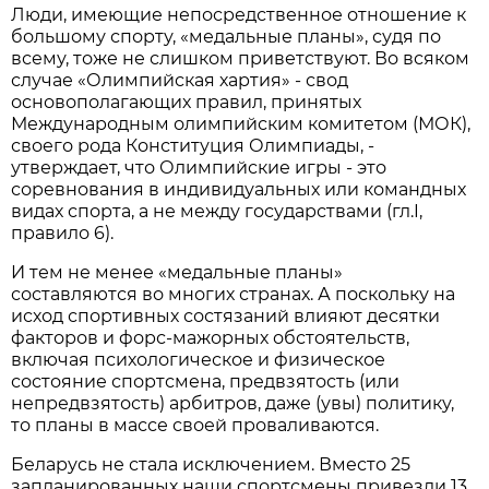
Люди, имеющие непосредственное отношение к
большому спорту, «медальные планы», судя по
всему, тоже не слишком приветствуют. Во всяком
случае «Олимпийская хартия» - свод
основополагающих правил, принятых
Международным олимпийским комитетом (МОК),
своего рода Конституция Олимпиады, -
утверждает, что Олимпийские игры - это
соревнования в индивидуальных или командных
видах спорта, а не между государствами (гл.I,
правило 6).
И тем не менее «медальные планы»
составляются во многих странах. А поскольку на
исход спортивных состязаний влияют десятки
факторов и форс-мажорных обстоятельств,
включая психологическое и физическое
состояние спортсмена, предвзятость (или
непредвзятость) арбитров, даже (увы) политику,
то планы в массе своей проваливаются.
Беларусь не стала исключением. Вместо 25
запланированных наши спортсмены привезли 13