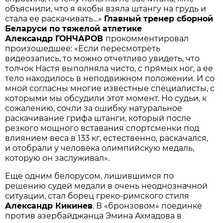
объяснили, что я якобы взяла штангу на грудь и
стала ее раскачивать…»
Главный
тренер
сборной
Беларуси
по
тяжелой
атлетике
Александр
ГОНЧАРОВ
прокомментировал
произошедшее: «Если пересмотреть
видеозапись, то можно отчетливо увидеть, что
толчок Настя выполняла чисто, с прямых ног, а ее
тело находилось в неподвижном положении. И со
мной согласны многие известные специалисты, с
которыми мы обсудили этот момент. Но судьи, к
сожалению, сочли за ошибку натуральное
раскачивание грифа штанги, который после
резкого мощного вставания спортсменки под
влиянием веса в 133 кг, естественно, раскачался,
и отобрали у человека олимпийскую медаль,
которую он заслуживал».
Еще одним белорусом, лишившимся по
решению судей медали в очень неоднозначной
ситуации, стал борец греко-римского стиля
Александр
Кикинев
. В «бронзовом» поединке
против азербайджанца Эмина Ахмадова в