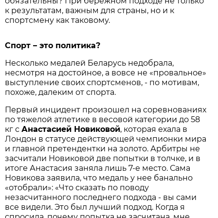
обязательны? При бережном подходе не только
к результатам, важным для страны, но и к
спортсмену как таковому.
Спорт – это политика?
Несколько медалей Беларусь недобрала,
несмотря на достойное, а вовсе не «провальное»
выступление своих спортсменов, - по мотивам,
похоже, далеким от спорта.
Первый инцидент произошел на соревнованиях
по тяжелой атлетике в весовой категории до 58
кг с
Анастасией
Новиковой
, которая ехала в
Лондон в статусе действующей чемпионки мира
и главной претендентки на золото. Арбитры не
засчитали Новиковой две попытки в толчке, и в
итоге Анастасия заняла лишь 7-е место. Сама
Новикова заявила, что медаль у нее банально
«отобрали»: «Что сказать по поводу
незасчитанного последнего подхода - вы сами
все видели. Это был лучший подход. Когда я
спросила, почему попытка не засчитана, мне