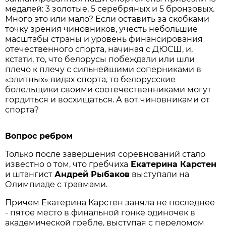
медалей: 3 золотые, 5 серебряных и 5 бронзовых.
Много это или мало? Если оставить за скобками
точку зрения чиновников, учесть небольшие
масштабы страны и уровень финансирования
отечественного спорта, начиная с ДЮСШ, и,
кстати, то, что белорусы побеждали или шли
плечо к плечу с сильнейшими соперниками в
«элитных» видах спорта, то белорусские
болельщики своими соотечественниками могут
гордиться и восхищаться. А вот чиновниками от
спорта?
Вопрос ребром
Только после завершения соревнований стало
известно о том, что гребчиха
Екатерина
Карстен
и штангист
Андрей
Рыбаков
выступали на
Олимпиаде с травмами.
Причем Екатерина Карстен заняла не последнее
- пятое место в финальной гонке одиночек в
академической гребле, выступая с переломом