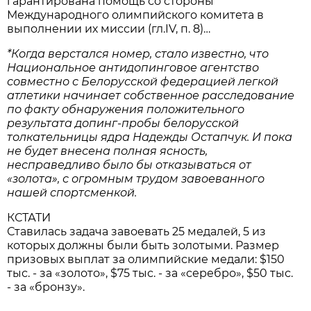
гарантирована помощь со стороны
Международного олимпийского комитета в
выполнении их миссии (гл.IV, п. 8)…
*
Когда
верстался
номер
,
стало
известно
,
что
Национальное
антидопинговое
агентство
совместно
с
Белорусской
федерацией
легкой
атлетики
начинает
собственное
расследование
по
факту
обнаружения
положительного
результата
допинг
-
пробы
белорусской
толкательницы
ядра
Надежды
Остапчук
.
И
пока
не
будет
внесена
полная
ясность
,
несправедливо
было
бы
отказываться
от
«
золота
»,
с
огромным
трудом
завоеванного
нашей
спортсменкой
.
КСТАТИ
Ставилась задача завоевать 25 медалей, 5 из
которых должны были быть золотыми. Размер
призовых выплат за олимпийские медали: $150
тыс. - за «золото», $75 тыс. - за «серебро», $50 тыс.
- за «бронзу».