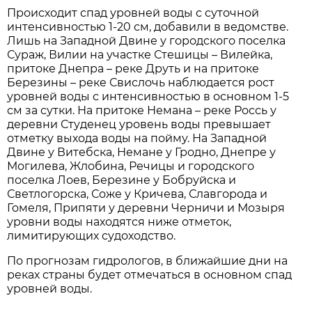
Происходит спад уровней воды с суточной
интенсивностью 1-20 см, добавили в ведомстве.
Лишь на Западной Двине у городского поселка
Сураж, Вилии на участке Стешицы – Вилейка,
притоке Днепра – реке Друть и на притоке
Березины – реке Свислочь наблюдается рост
уровней воды с интенсивностью в основном 1-5
см за сутки. На притоке Немана – реке Россь у
деревни Студенец уровень воды превышает
отметку выхода воды на пойму. На Западной
Двине у Витебска, Немане у Гродно, Днепре у
Могилева, Жлобина, Речицы и городского
поселка Лоев, Березине у Бобруйска и
Светлогорска, Соже у Кричева, Славгорода и
Гомеля, Припяти у деревни Черничи и Мозыря
уровни воды находятся ниже отметок,
лимитирующих судоходство.
По прогнозам гидрологов, в ближайшие дни на
реках страны будет отмечаться в основном спад
уровней воды.