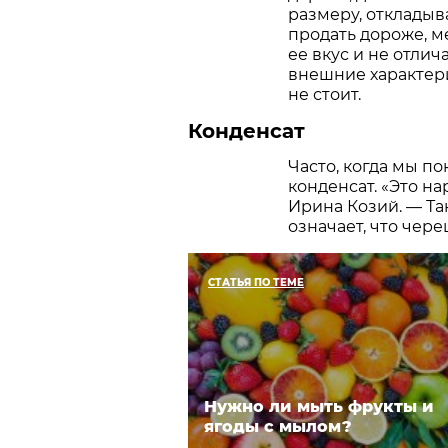
размеру, откладыв
продать дороже, м
ее вкус и не отлич
внешние характери
не стоит.
Конденсат
Часто, когда мы п
конденсат. «Это н
Ирина Козий. — Та
означает, что чер
СТАТЬЯ ПО ТЕМЕ
Нужно ли мыть фрукты и
ягоды с мылом?