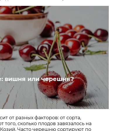
е: вишня или черешня?
ит от разных факторов: от сорта,
от того, сколько плодов завязалось на
 Козий. Часто черешню сортируют по