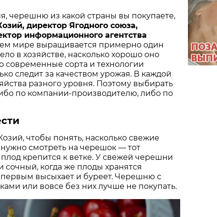
я, черешню из какой страны вы покупаете,
озий, директор Ягодного союза,
ектор информационного агентства
всем мире выращивается примерно один
дело в хозяйстве, насколько хорошо оно
ко современные сорта и технологии
ько следит за качеством урожая. В каждой
яйства разного уровня. Поэтому выбирать
бо по компании-производителю, либо по
ести
озий, чтобы понять, насколько свежие
 нужно смотреть на черешок — тот
 плод крепится к ветке. У свежей черешни
 сочный, когда же плоды хранятся
 первым высыхает и буреет. Черешню с
ми или вовсе без них лучше не покупать.