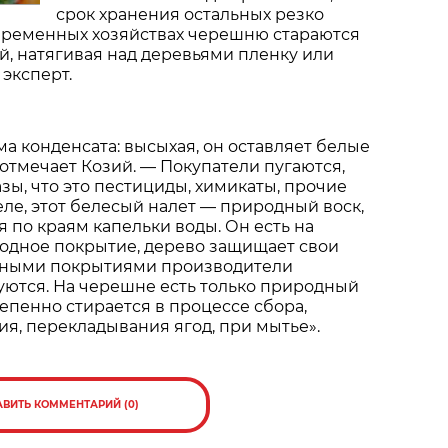
срок хранения остальных резко
овременных хозяйствах черешню стараются
й, натягивая над деревьями пленку или
 эксперт.
а конденсата: высыхая, он оставляет белые
 отмечает Козий. — Покупатели пугаются,
зы, что это пестициды, химикаты, прочие
еле, этот белесый налет — природный воск,
 по краям капельки воды. Он есть на
родное покрытие, дерево защищает свои
нными покрытиями производители
уются. На черешне есть только природный
тепенно стирается в процессе сбора,
ия, перекладывания ягод, при мытье».
АВИТЬ КОММЕНТАРИЙ (0)