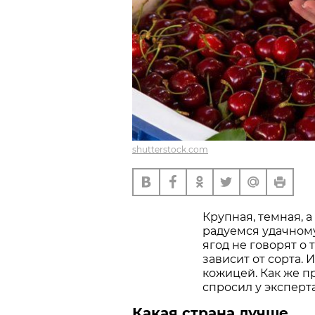
shutterstock.com
Крупная, темная, а
радуемся удачному
ягод не говорят о 
зависит от сорта. 
кожицей. Как же 
спросил у эксперта
Какая страна лучше