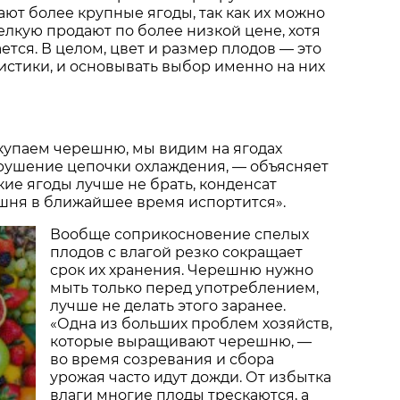
ают более крупные ягоды, так как их можно
елкую продают по более низкой цене, хотя
ается. В целом, цвет и размер плодов — это
стики, и основывать выбор именно на них
окупаем черешню, мы видим на ягодах
арушение цепочки охлаждения, — объясняет
кие ягоды лучше не брать, конденсат
ешня в ближайшее время испортится».
Вообще соприкосновение спелых
плодов с влагой резко сокращает
срок их хранения. Черешню нужно
мыть только перед употреблением,
лучше не делать этого заранее.
«Одна из больших проблем хозяйств,
которые выращивают черешню, —
во время созревания и сбора
урожая часто идут дожди. От избытка
влаги многие плоды трескаются, а