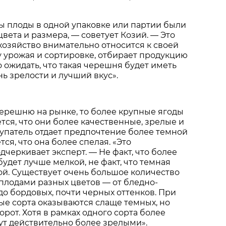
ы плоды в одной упаковке или партии были
вета и размера, — советует Козий. — Это
 хозяйство внимательно относится к своей
у урожая и сортировке, отбирает продукцию
о ожидать, что такая черешня будет иметь
ь зрелости и лучший вкус».
ерешню на рынке, то более крупные ягоды
ется, что они более качественные, зрелые и
купатель отдает предпочтение более темной
ся, что она более спелая. «Это
дчеркивает эксперт. — Не факт, что более
удет лучше мелкой, не факт, что темная
ой. Существует очень большое количество
плодами разных цветов — от бледно-
до бордовых, почти черных оттенков. При
ые сорта оказываются слаще темных, но
рот. Хотя в рамках одного сорта более
ут действительно более зрелыми».