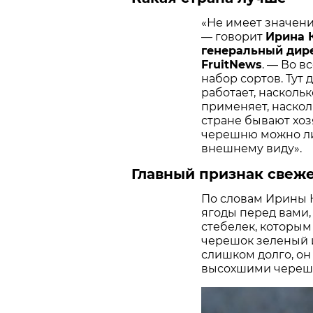
«Не имеет значени
— говорит
Ирина К
генеральный дир
FruitNews
. — Во 
набор сортов. Тут 
работает, насколь
применяет, наскол
стране бывают хоз
черешню можно ли
внешнему виду».
Главный признак свеж
По словам Ирины К
ягоды перед вами,
стебелек, которым
черешок зеленый и
слишком долго, он
высохшими черешка