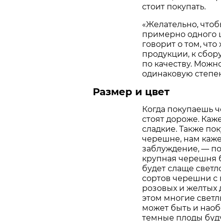
стоит покупать.
«Желательно, чтоб
примерно одного ц
говорит о том, что
продукции, к сбор
по качеству. Можн
одинаковую степен
Размер и цвет
Когда покупаешь ч
стоят дороже. Каж
сладкие. Также по
черешне, нам кажет
заблуждение, — по
крупная черешня б
будет слаще светл
сортов черешни с 
розовых и желтых 
этом многие светл
может быть и наобо
темные плоды буд