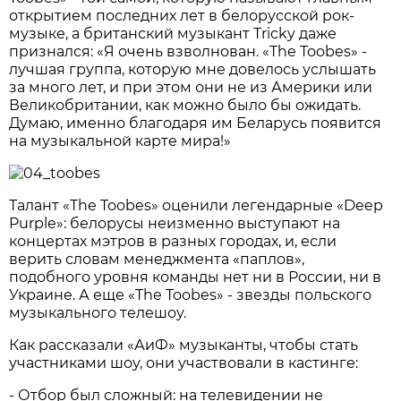
открытием последних лет в белорусской рок-
музыке, а британский музыкант Tricky даже
признался: «Я очень взволнован. «The Toobes» -
лучшая группа, которую мне довелось услышать
за много лет, и при этом они не из Америки или
Великобритании, как можно было бы ожидать.
Думаю, именно благодаря им Беларусь появится
на музыкальной карте мира!»
Талант «The Toobes» оценили легендарные «Deep
Purple»: белорусы неизменно выступают на
концертах мэтров в разных городах, и, если
верить словам менеджмента «паплов»,
подобного уровня команды нет ни в России, ни в
Украине. А еще «The Toobes» - звезды польского
музыкального телешоу.
Как рассказали «АиФ» музыканты, чтобы стать
участниками шоу, они участвовали в кастинге:
- Отбор был сложный: на телевидении не