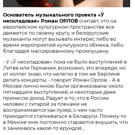
Основатель музыкального проекта «
Ў
нескладовае
» Роман ОРЛОВ
считает, что на
европейском культурном пространстве все
движется по своему кругу, и белорусские
музыканты могут вызывать интерес либо во
время мероприятий культурного обмена, либо
благодаря массированному промоушену.
- У «Ў нескладовае»
пока не было выступлений в
Литве или Германии, возможно, это впереди, но
от коллег знаю, что нелегко в том же Берлине
делать концерты, - говорит Роман Орлов. - А в
Москве лично мною были организованы около
пятнадцати выступлений, и некоторые даже
принесли доход. Радует и то, что в России
человек с гитарой за плечами не
воспринимается как лузер, с чем часто
приходится сталкиваться в Беларуси. Почему-то
в Минске мне постоянно стараются внушить, что
я занимаюсь какой-то ерундой…