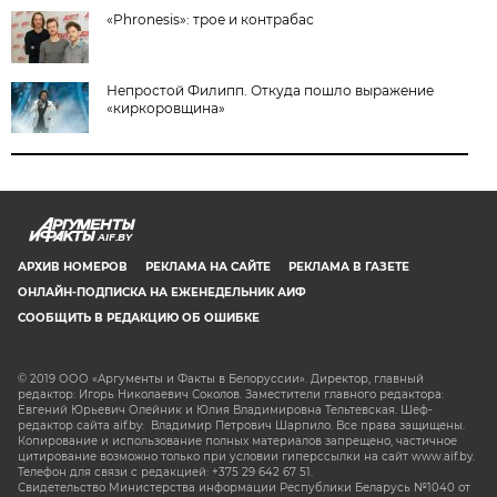
«Phronesis»: трое и контрабас
Непростой Филипп. Откуда пошло выражение
«киркоровщина»
AIF.BY
АРХИВ НОМЕРОВ
РЕКЛАМА НА САЙТЕ
РЕКЛАМА В ГАЗЕТЕ
ОНЛАЙН-ПОДПИСКА НА ЕЖЕНЕДЕЛЬНИК АИФ
СООБЩИТЬ В РЕДАКЦИЮ ОБ ОШИБКЕ
© 2019 ООО «Аргументы и Факты в Белоруссии». Директор, главный
редактор: Игорь Николаевич Соколов. Заместители главного редактора:
Евгений Юрьевич Олейник и Юлия Владимировна Тельтевская. Шеф-
редактор сайта aif.by: Владимир Петрович Шарпило. Все права защищены.
Копирование и использование полных материалов запрещено, частичное
цитирование возможно только при условии гиперссылки на сайт www.aif.by.
Телефон для связи с редакцией: +375 29 642 67 51.
Свидетельство Министерства информации Республики Беларусь №1040 от