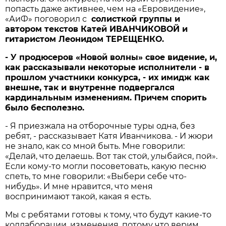
попасть даже активнее, чем на «Евровидение»,
«АиФ» поговорил с
солисткой
группы
и
автором
текстов
Катей
ИВАНЧИКОВОЙ
и
гитаристом
Леонидом
ТЕРЕЩЕНКО
.
- У продюсеров «Новой волны» свое видение, и,
как рассказывали некоторые исполнители - в
прошлом участники конкурса, - их имидж как
внешне, так и внутренне подвергался
кардинальным изменениям. Причем спорить
было бесполезно.
- Я приезжала на отборочные туры одна, без
ребят, - рассказывает Катя Иванчикова. - И жюри
не знало, как со мной быть. Мне говорили:
«Делай, что делаешь. Вот так стой, улыбайся, пой».
Если кому-то могли посоветовать, какую песню
спеть, то мне говорили: «Выбери себе что-
нибудь». И мне нравится, что меня
воспринимают такой, какая я есть.
Мы с ребятами готовы к тому, что будут какие-то
коллаборации, изменения, потому что верим