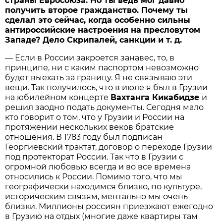
страны Евросоюза. Но ты ведь мог давно
получить второе гражданство. Почему ты
сделал это сейчас, когда особенно сильны
антироссийские настроения на пресловутом
Западе? Дело Скрипалей, санкции и т. д.
— Если в России закроется занавес, то, в
принципе, ни с каким паспортом невозможно
будет выехать за границу. Я не связываю эти
вещи. Так получилось, что в июле я был в Грузии
на юбилейном концерте
Вахтанга Кикабидзе
и
решил заодно подать документы. Сегодня мало
кто говорит о том, что у Грузии и России на
протяжении нескольких веков братские
отношения. В 1783 году был подписан
Георгиевский трактат, договор о переходе Грузии
под протекторат России. Так что в Грузии с
огромной любовью всегда и во все времена
относились к России. Помимо того, что мы
географически находимся близко, по культуре,
историческим связям, ментально мы очень
близки. Миллионы россиян приезжают ежегодно
в Грузию на отдых (многие даже квартиры там