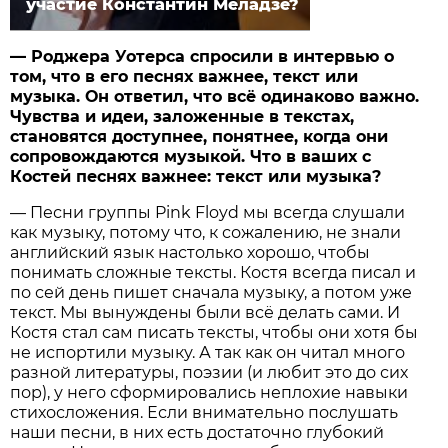
участие Константин Меладзе?
— Роджера Уотерса спросили в интервью о
том, что в его песнях важнее, текст или
музыка. Он ответил, что всё одинаково важно.
Чувства и идеи, заложенные в текстах,
становятся доступнее, понятнее, когда они
сопровождаются музыкой. Что в ваших с
Костей песнях важнее: текст или музыка?
— Песни группы Pink Floyd мы всегда слушали
как музыку, потому что, к сожалению, не знали
английский язык настолько хорошо, чтобы
понимать сложные тексты. Костя всегда писал и
по сей день пишет сначала музыку, а потом уже
текст. Мы вынуждены были всё делать сами. И
Костя стал сам писать тексты, чтобы они хотя бы
не испортили музыку. А так как он читал много
разной литературы, поэзии (и любит это до сих
пор), у него сформировались неплохие навыки
стихосложения. Если внимательно послушать
наши песни, в них есть достаточно глубокий