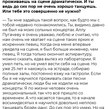
проживаешь на сцене драматически. И ты
ведь до сих пор не очень хорошо танцуешь.
Или тебе это совершенно не нужно?
— Ты мне задаёшь такой вопрос, как будто мы с
тобой недавно познакомились. Ты, видимо, давно
не был на моих сольных концертах. Аллу
Пугачеву я очень уважаю, люблю и считаю, что
нам очень не хватает на сцене таких ярких и
искренних певиц. Когда она меня впервые
увидела на сцене, я был больше инженер, чем
певец. Я тогда только окончил аспирантуру,
можно сказать, едва вылез из лаборатории. Я
умел петь, но не умел вести себя на сцене. Но
уже 25 лет я нахожусь на эстраде, собираю
полные залы, постоянно езжу на гастроли. Если
бы я не научился проживать свои песни
драматически, люди бы не ходили на мои
концерты. Я по жизни человек очень
эмоциональный, так что всё пришло со
временем. А что касается танцев, то в начале
восьмидесятых я научился довольно неплохо
танцевать брэйк-данс. До сих пор это умею. Но на