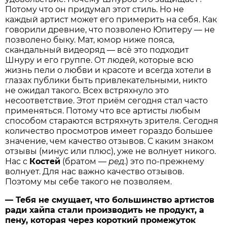
Потому что он придумал этот стиль. Но не
каждый артист может его примерить на себя. Как
говорили древние, что позволено Юпитеру — не
позволено быку. Мат, юмор ниже пояса,
скандальный видеоряд — всё это подходит
Шнуру и его группе. От людей, которые всю
жизнь пели о любви и красоте и всегда хотели в
глазах публики быть привлекательными, никто
не ожидал такого. Всех встряхнуло это
несоответствие. Этот приём сегодня стал часто
применяться. Потому что все артисты любым
способом стараются встряхнуть зрителя. Сегодня
количество просмотров имеет гораздо большее
значение, чем качество отзывов. С каким знаком
отзывы (минус или плюс), уже не волнует никого.
Нас с
Костей
(братом —
ред
.) это по-прежнему
волнует. Для нас важно качество отзывов.
Поэтому мы себе такого не позволяем.
— Тебя не смущает, что большинство артистов
ради хайпа стали производить не продукт, а
пену, которая через короткий промежуток