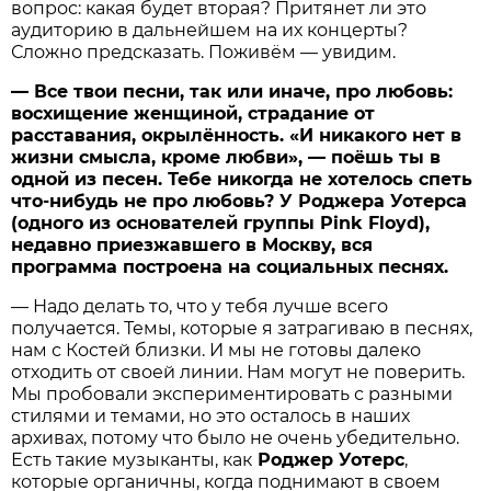
вопрос: какая будет вторая? Притянет ли это
аудиторию в дальнейшем на их концерты?
Сложно предсказать. Поживём — увидим.
— Все твои песни, так или иначе, про любовь:
восхищение женщиной, страдание от
расставания, окрылённость. «И никакого нет в
жизни смысла, кроме любви», — поёшь ты в
одной из песен. Тебе никогда не хотелось спеть
что-нибудь не про любовь? У Роджера Уотерса
(одного из основателей группы Pink Floyd),
недавно приезжавшего в Москву, вся
программа построена на социальных песнях.
— Надо делать то, что у тебя лучше всего
получается. Темы, которые я затрагиваю в песнях,
нам с Костей близки. И мы не готовы далеко
отходить от своей линии. Нам могут не поверить.
Мы пробовали экспериментировать с разными
стилями и темами, но это осталось в наших
архивах, потому что было не очень убедительно.
Есть такие музыканты, как
Роджер Уотерс
,
которые органичны, когда поднимают в своем