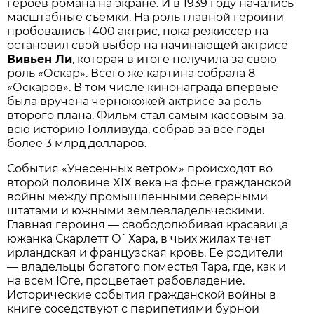
героев романа на экране. И в 1939 году начались
масштабные съемки. На роль главной героини
пробовались 1400 актрис, пока режиссер на
остановил свой выбор на начинающей актрисе
Вивьен Ли
, которая в итоге получила за свою
роль «Оскар». Всего же картина собрала 8
«Оскаров». В том числе кинонаграда впервые
была вручена чернокожей актрисе за роль
второго плана. Фильм стал самым кассовым за
всю историю Голливуда, собрав за все годы
более 3 млрд долларов.
События «Унесенных ветром» происходят во
второй половине XIX века на фоне гражданской
войны между промышленными северными
штатами и южными землевладельческими.
Главная героиня — свободолюбивая красавица
южанка Скарлетт О`Хара, в чьих жилах течет
ирландская и французская кровь. Ее родители
— владельцы богатого поместья Тара, где, как и
на всем Юге, процветает рабовладение.
Исторические события гражданской войны в
книге соседствуют с перипетиями бурной