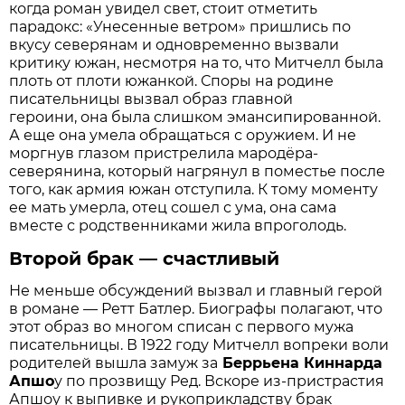
когда роман увидел свет, стоит отметить
парадокс: «Унесенные ветром» пришлись по
вкусу северянам и одновременно вызвали
критику южан, несмотря на то, что Митчелл была
плоть от плоти южанкой. Споры на родине
писательницы вызвал образ главной
героини, она была слишком эмансипированной.
А еще она умела обращаться с оружием. И не
моргнув глазом пристрелила мародёра-
северянина, который нагрянул в поместье после
того, как армия южан отступила. К тому моменту
ее мать умерла, отец сошел с ума, она сама
вместе с родственниками жила впроголодь.
Второй брак — счастливый
Не меньше обсуждений вызвал и главный герой
в романе — Ретт Батлер. Биографы полагают, что
этот образ во многом списан с первого мужа
писательницы. В 1922 году Митчелл вопреки воли
родителей вышла замуж за
Беррьена Киннарда
Апшо
у по прозвищу Ред. Вскоре из-пристрастия
Апшоу к выпивке и рукоприкладству брак