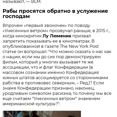
называют, — BLM.
Рабы просятся обратно в услужение
господам
Впрочем «первый звоночек» по поводу
«Унесенных ветром» прозвучал раньше, в 2015 г.,
когда кинокритик
Лу Люменик
призвал
запретить показывать ее в кинотеатрах. В
опубликованной в газете The New York Post
статье он вопрошал: "Что можно сказать о нас как
о нации, если мы до сих пор демонстрируем
фильм, который у многих вызывает те же
ассоциации, что и флаг Конфедерации (в
массовом сознании именно Конфедерация
южных штатов ассоциируется со сторонниками
рабства в противовес северным, – Ред.)? Если
знамя Конфедерации признано, наконец,
уродливым символом расизма, то почему мы все
еще считаем "Унесенных ветром" знаменем
американской культуры?".