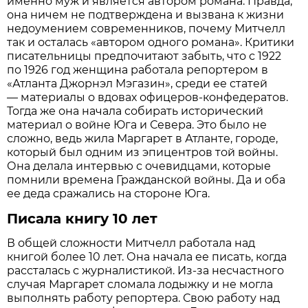
именно муж и является автором романа. Правда,
она ничем не подтверждена и вызвана к жизни
недоумением современников, почему Митчелл
так и осталась «автором одного романа». Критики
писательницы предпочитают забыть, что с 1922
по 1926 год женщина работала репортером в
«Атланта Джорнэл Мэгазин», среди ее статей
— материалы о вдовах офицеров-конфедератов.
Тогда же она начала собирать исторический
материал о войне Юга и Севера. Это было не
сложно, ведь жила Маргарет в Атланте, городе,
который был одним из эпицентров той войны.
Она делала интервью с очевидцами, которые
помнили времена Гражданской войны. Да и оба
ее деда сражались на стороне Юга.
Писала книгу 10 лет
В общей сложности Митчелл работала над
книгой более 10 лет. Она начала ее писать, когда
рассталась с журналистикой. Из-за несчастного
случая Маргарет сломала лодыжку и не могла
выполнять работу репортера. Свою работу над