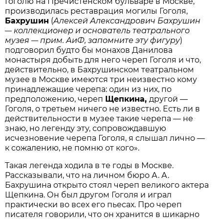
Гоголю на Пречистенском бульваре в Москве,
производилась реставрация могилы Гоголя,
Бахрушин
(
Алексей Александрович Бахрушин
коллекционер и основатель театрального
—
музея
прим. АиФ, запомните эту фигуру
)
—
подговорил будто бы монахов Данилова
монастыря добыть для него череп Гоголя и что,
действительно, в Бахрушинском театральном
музее в Москве имеются три неизвестно кому
принадлежащие черепа: один из них, по
предположению, череп
Щепкина,
другой —
Гоголя, о третьем ничего не известно. Есть ли в
действительности в музее такие черепа — не
знаю, но легенду эту, сопровождавшую
исчезновение черепа Гоголя, я слышал лично —
к сожалению, не помню от кого».
Такая легенда ходила в те годы в Москве.
Рассказывали, что на личном бюро А. А.
Бахрушина открыто стоял череп великого актера
Щепкина. Он был другом Гоголя и играл
практически во всех его пьесах. Про череп
писателя говорили, что он хранится в шикарно