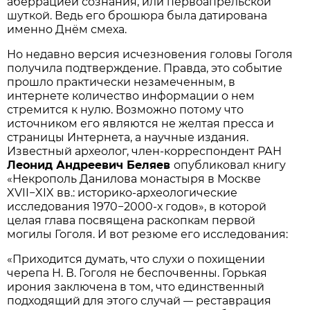
аберрацией сознания, или первоапрельской
шуткой. Ведь его брошюра была датирована
именно Днём смеха.
Но недавно версия исчезновения головы Гоголя
получила подтверждение. Правда, это событие
прошло практически незамеченным, в
интернете количество информации о нем
стремится к нулю. Возможно потому что
источником его являются не желтая пресса и
страницы Интернета, а научные издания.
Известный археолог, член-корреспондент РАН
Леонид Андреевич​ Беляев
опубликовал книгу
«Некрополь Данилова монастыря в Москве
XVII−XIX вв.: историко-археологические
исследования 1970−2000-х годов», в которой
целая глава посвящена раскопкам первой
могилы Гоголя. И вот резюме его исследования:
«Приходится думать, что слухи о похищении
черепа Н. В. Гоголя не беспочвенны. Горькая
ирония заключена в том, что единственный
подходящий для этого случай
реставрация
—