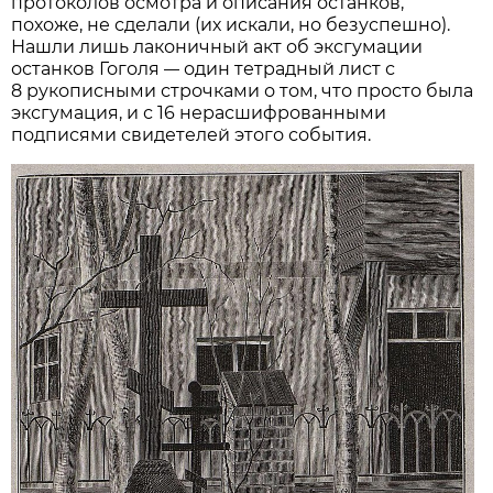
протоколов осмотра и описания останков,
похоже, не сделали (их искали, но безуспешно).
Нашли лишь лаконичный акт об эксгумации
останков Гоголя
один тетрадный лист с
—
8 рукописными строчками о том, что просто была
эксгумация, и с 16 нерасшифрованными
подписями свидетелей этого события.