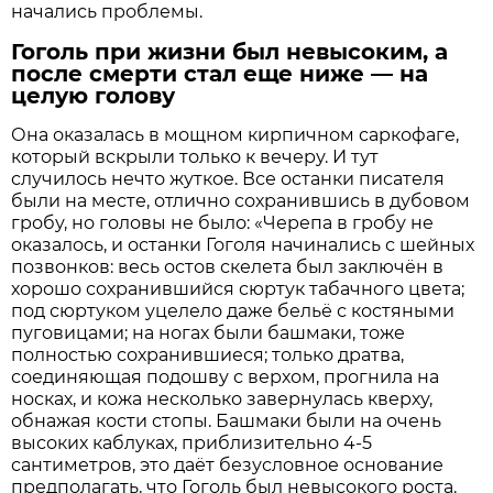
начались проблемы.
Гоголь при жизни был невысоким, а
после смерти стал еще ниже — на
целую голову
Она оказалась в мощном кирпичном саркофаге,
который вскрыли только к вечеру. И тут
случилось нечто жуткое. Все останки писателя
были на месте, отлично сохранившись в дубовом
гробу, но головы не было: «Черепа в гробу не
оказалось, и останки Гоголя начинались с шейных
позвонков: весь остов скелета был заключён в
хорошо сохранившийся сюртук табачного цвета;
под сюртуком уцелело даже бельё с костяными
пуговицами; на ногах были башмаки, тоже
полностью сохранившиеся; только дратва,
соединяющая подошву с верхом, прогнила на
носках, и кожа несколько завернулась кверху,
обнажая кости стопы. Башмаки были на очень
высоких каблуках, приблизительно 4-5
сантиметров, это даёт безусловное основание
предполагать, что Гоголь был невысокого роста.