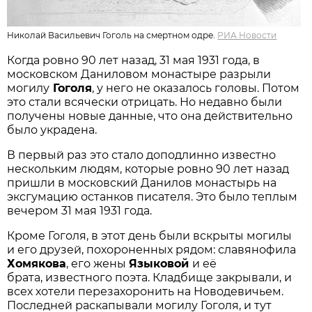
Николай Васильевич Гоголь на смертном одре.
РИА Новости
Когда ровно 90 лет назад, 31 мая 1931 года, в
московском Даниловом монастыре разрыли
могилу
Гоголя
, у него не оказалось головы. Потом
это стали всячески отрицать. Но недавно были
получены новые данные, что она действительно
было украдена.
В первый раз это стало доподлинно известно
нескольким людям, которые ровно 90 лет назад
пришли в московский Данилов монастырь на
эксгумацию останков писателя. Это было теплым
вечером 31 мая 1931 года.
Кроме Гоголя, в этот день были вскрыты могилы
и его друзей, похороненных рядом: славянофила
Хомякова
, его жены
Языковой
и её
брата, известного поэта. Кладбище закрывали, и
всех хотели перезахоронить на Новодевичьем.
Последней раскапывали могилу Гоголя, и тут