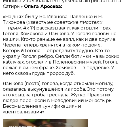
Моника из «Кабачка 13 стульев» и актриса «Театра
Сатиры»
Ольга Аросева:
«На днях был у Вс. Иванова, Павленко и Н.
Тихонова (
известные советские писатели
прим. АиФ
) рассказывали, как отрыли прах
—
Гоголя, Хомякова и Языкова. У Гоголя головы не
нашли. Кто‑то раньше ее взял, как и две другие.
Черепа теперь хранятся в каком‑то доме.
Который Гоголя
определить трудно. Кто‑то
—
украл у Гоголя ребро. Сняли ботинки на высоких
каблуках, отослали в Поленовский музей. Гоголь
лежал в синем фраке. Хомяков
в поддевке. У
—
него сквозь грудь пророс дуб.
Языкова (поэта) голова, когда открыли могилу,
оказалась высунувшейся из гроба. Это потому,
что крышка гроба треснула. Жутко. Прах этих
людей перенесли в Новодевичий монастырь.
Бессмысленная «унификация» и
«централизация».