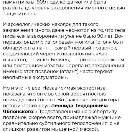
памятника в 1909 году, когда могила была
разрыта до уровня захоронения именно с целью
защитить ее».
И археологических находок для такого
заключения много, даже несмотря на то, что тела
писателя в захоронении уже не было 90 лет. Во-
первых, рядом с изголовьем могилы Гоголя был
обнаружен атлант
самый первый позвонок,
—
соединяющий череп и позвоночник. «Как
известно,
пишет Беляев,
при неосторожном
—
—
или поспешном изъятии черепа из захоронения
именно этот позвонок (атлант) часто теряют
неопытные эксгуматоры».
Но и это не все. Независимая экспертиза,
показала, что он с высокой вероятностью
принадлежит Гоголю. Вот заключение доктора
исторических наук
Леонида Теодоровича
Яблонского
: «Представленный на экспертизу
позвонок, скорее всего, принадлежал мужчине
сравнительно субтильного телосложения, с не
слишком развитой мышечной массой,