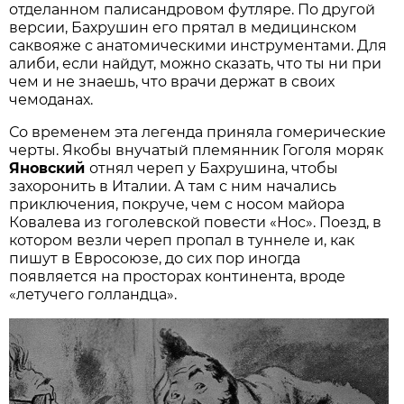
отделанном палисандровом футляре. По другой
версии, Бахрушин его прятал в медицинском
саквояже с анатомическими инструментами. Для
алиби, если найдут, можно сказать, что ты ни при
чем и не знаешь, что врачи держат в своих
чемоданах.
Со временем эта легенда приняла гомерические
черты. Якобы внучатый племянник Гоголя моряк
Яновский
отнял череп у Бахрушина, чтобы
захоронить в Италии. А там с ним начались
приключения, покруче, чем с носом майора
Ковалева из гоголевской повести «Нос». Поезд, в
котором везли череп пропал в туннеле и, как
пишут в Евросоюзе, до сих пор иногда
появляется на просторах континента, вроде
«летучего голландца».