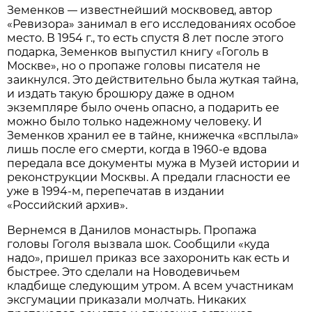
Земенков
известнейший москвовед, автор
—
«Ревизора» занимал в его исследованиях особое
место. В 1954 г., то есть спустя 8 лет после этого
подарка, Земенков выпустил книгу «Гоголь в
Москве», но о пропаже головы писателя не
заикнулся. Это действительно была жуткая тайна,
и издать такую брошюру даже в одном
экземпляре было очень опасно, а подарить ее
можно было только надежному человеку. И
Земенков хранил ее в тайне, книжечка «всплыла»
лишь после его смерти, когда в 1960-е вдова
передала все документы мужа в Музей истории и
реконструкции Москвы. А предали гласности ее
уже в 1994-м, перепечатав в издании
«Российский архив».
Вернемся в Данилов монастырь. Пропажа
головы Гоголя вызвала шок. Сообщили «куда
надо», пришел приказ все захоронить как есть и
быстрее. Это сделали на Новодевичьем
кладбище следующим утром. А всем участникам
эксгумации приказали молчать. Никаких