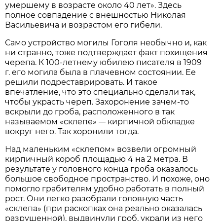
умершему в возрасте около 40 лет». Здесь
полное совпадение с внешностью Николая
Васильевича и возрастом его гибели.
Само устройство могилы Гоголя необычно и, как
ни странно, тоже подтверждает факт похищения
черепа. К 100-летнему юбилею писателя в 1909
г. его могила была в плачевном состоянии. Ее
решили подреставрировать. И такое
впечатление, что это специально сделали так,
чтобы украсть череп. Захоронение зачем-то
вскрыли до гроба, расположенного в так
называемом «склепе»
кирпичной обкладке
—
вокруг него. Так хоронили тогда.
Над маленьким «склепом» возвели огромный
кирпичный короб площадью 4 на 2 метра. В
результате у головного конца гроба оказалось
большое свободное пространство. И похоже, оно
помогло грабителям удобно работать в полный
рост. Они легко разобрали головную часть
«склепа» (при раскопках она реально оказалась
разрушенной), выдвинули гроб, украли из него