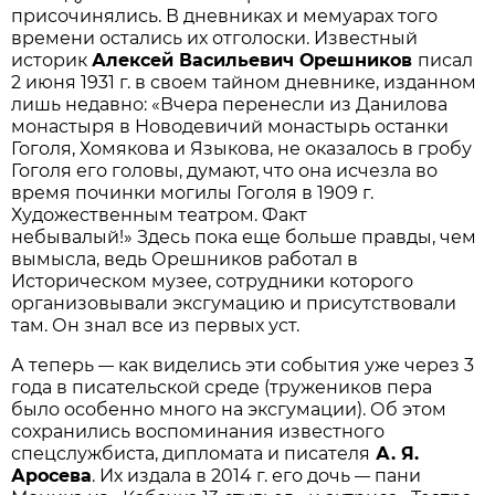
присочинялись. В дневниках и мемуарах того
времени остались их отголоски. Известный
историк
Алексей Васильевич​ Орешников
писал
2 июня 1931 г. в своем тайном дневнике, изданном
лишь недавно: «Вчера перенесли из Данилова
монастыря в Новодевичий монастырь останки
Гоголя, Хомякова и Языкова, не оказалось в гробу
Гоголя его головы, думают, что она исчезла во
время починки могилы Гоголя в 1909 г.
Художественным театром. Факт
небывалый!» Здесь пока еще больше правды, чем
вымысла, ведь Орешников работал в
Историческом музее, сотрудники которого
организовывали эксгумацию и присутствовали
там. Он знал все из первых уст.
А теперь
как виделись эти события уже через 3
—
года в писательской среде (тружеников пера
было особенно много на эксгумации). Об этом
сохранились воспоминания известного
спецслужбиста, дипломата и писателя
А. Я.
Аросева
. Их издала в 2014 г. его дочь
пани
—