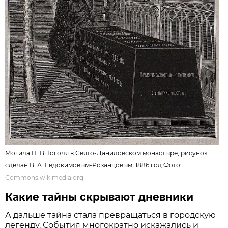
Могила Н. В. Гоголя в Свято-Даниловском монастыре, рисунок
сделан В. А. Евдокимовым-Розанцовым. 1886 год Фото:
Commons.wikimedia.org
Какие тайны скрывают дневники
А дальше тайна стала превращаться в городскую
легенду. События многократно искажались и