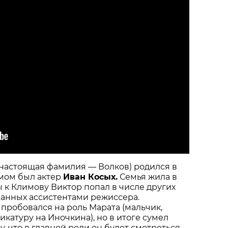
 настоящая фамилия — Волков) родился в
имом был актер
Иван Косых.
Семья жила в
ы к Климову Виктор попал в числе других
ранных ассистентами режиссера.
пробовался на роль Марата (мальчик,
катуру на Иночкина), но в итоге сумел
, что в главной роли он будет смотреться