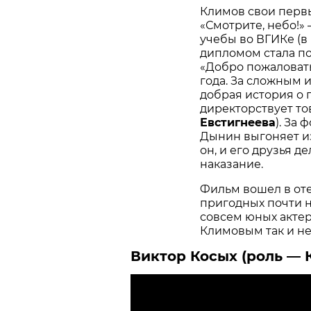
Климов свои перв
«Смотрите, небо!»
учебы во ВГИКе (в
дипломом стала п
«Добро пожаловат
года. За сложным
добрая история о 
директорствует т
Евстигнеева
). За
Дынин выгоняет и
он, и его друзья 
наказание.
Фильм вошел в оте
пригодных почти на
совсем юных актер
Климовым так и не
Виктор Косых (роль — 