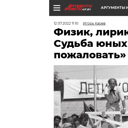
АРГУМЕНТЫ И
AIF.BY
12.07.2022 11:10
Игорь Карев
Физик, лирик
Судьба юных
пожаловать»