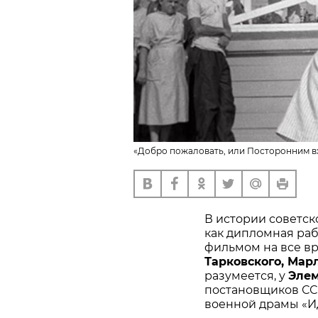
«Добро пожаловать, или Посторонним вхо
В истории советск
как дипломная ра
фильмом на все вр
Тарковского, Мар
разумеется, у
Эле
постановщиков ССС
военной драмы «И