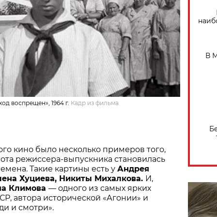
наиб
В 
д воспрещен», 1964 г.
Кадр из фильма
Б
ого кино было несколько примеров того,
бота режиссера-выпускника становилась
емена. Такие картины есть у
Андрея
лена Хуциева, Никиты Михалкова.
И,
ма Климова
— одного из самых ярких
Р, автора исторической «Агонии» и
ди и смотри».