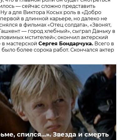
чилось — сейчас сложно представить
 Ну а для Виктора Косых роль в «Добро
 первой в длинной карьере, но далеко не
снялся в фильмах «Отец солдата», «Звонят,
«Ташкент — город хлебный», сыграл Даньку в
ловимых мстителей»; окончил актерский
— в мастерской
Сергея Бондарчука.
Всего в
было более сорока работ. Скончался актер
ьме, спился...». Звезда и смерть