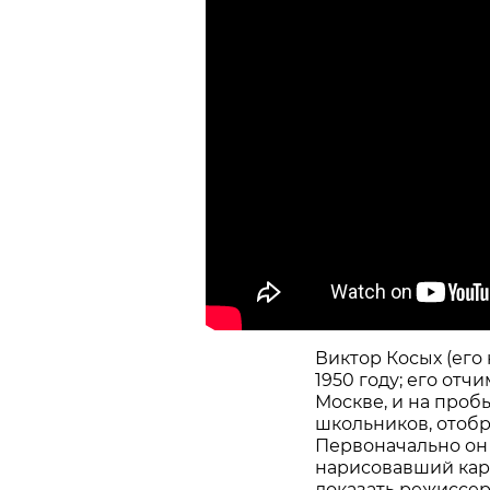
Виктор Косых (его
1950 году; его отч
Москве, и на проб
школьников, отоб
Первоначально он 
нарисовавший кари
доказать режиссеру