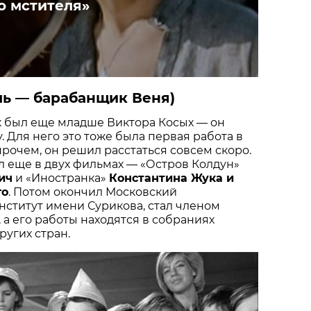
о мстителя»
ь — барабанщик Веня)
был еще младше Виктора Косых — он
у. Для него это тоже была первая работа в
прочем, он решил расстаться совсем скоро.
 еще в двух фильмах — «Остров Колдун»
ич
и «Иностранка»
Константина Жука и
го
. Потом окончил Московский
ститут имени Сурикова, стал членом
 а его работы находятся в собраниях
ругих стран.