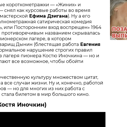
ые короткометражки — «Жиних» и
 — снял как курсовые работы во время
 мастерской
Ефима Дзигана
). Ну а его
олнометражная сатирическая комедия
ь, или Посторонним вход воспрещен» 1964
 и противоречивым названием скрывалась
пионерском лагере, в котором
оварищ Дынин (блестящая работа
Евгения
 формальное нарушение строгих правил
з лагеря пионера Костю Иночкина — но и
делают все возможное, чтобы обойти
чественную культуру множеством цитат,
 все случаи жизни. Ну и, конечно, работой
ов — но для многих из них работа с
 стала билетом в мир большого кино.
Костя Иночкин)