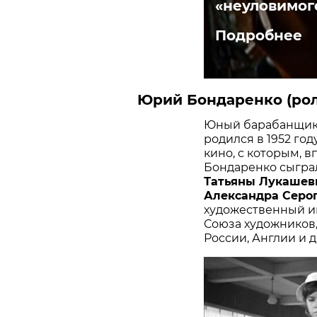
«неуловимог
Подробнее
Юрий Бондаренко (рол
Юный барабанщик 
родился в 1952 год
кино, с которым, в
Бондаренко сыграл
Татьяны Лукашев
Александра Серо
художественный ин
Союза художников,
России, Англии и д