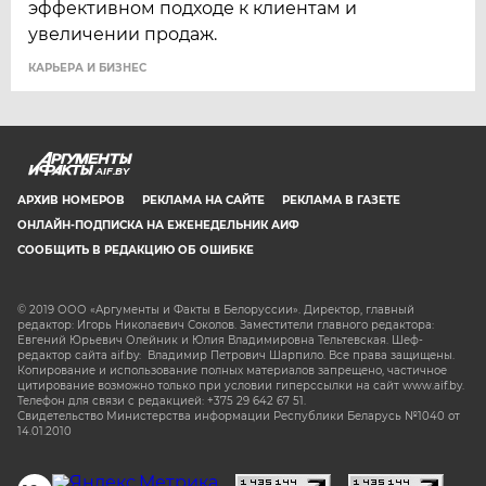
эффективном подходе к клиентам и
увеличении продаж.
КАРЬЕРА И БИЗНЕС
AIF.BY
АРХИВ НОМЕРОВ
РЕКЛАМА НА САЙТЕ
РЕКЛАМА В ГАЗЕТЕ
ОНЛАЙН-ПОДПИСКА НА ЕЖЕНЕДЕЛЬНИК АИФ
СООБЩИТЬ В РЕДАКЦИЮ ОБ ОШИБКЕ
© 2019 ООО «Аргументы и Факты в Белоруссии». Директор, главный
редактор: Игорь Николаевич Соколов. Заместители главного редактора:
Евгений Юрьевич Олейник и Юлия Владимировна Тельтевская. Шеф-
редактор сайта aif.by: Владимир Петрович Шарпило. Все права защищены.
Копирование и использование полных материалов запрещено, частичное
цитирование возможно только при условии гиперссылки на сайт www.aif.by.
Телефон для связи с редакцией: +375 29 642 67 51.
Свидетельство Министерства информации Республики Беларусь №1040 от
14.01.2010