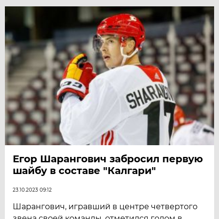
Егор Шарангович забросил первую
шайбу в составе "Калгари"
23.10.2023 09:12
Шарангович, игравший в центре четвертого
звена своей команды, отметился голом в