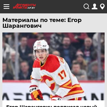
AIF.BY
Материалы по теме: Егор
Шарангович
Егор Шарангович подписал новый