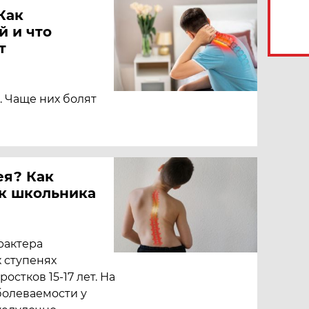
Как
й и что
т
 Чаще них болят
ея? Как
к школьника
рактера
х ступенях
остков 15-17 лет. На
болеваемости у