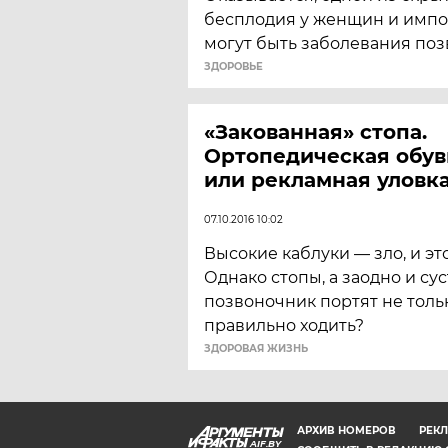
бесплодия у женщин и импо
могут быть заболевания поз
ЗДОРОВЬЕ
«Закованная» стопа.
Ортопедическая обув
или рекламная уловк
07.10.2016 10:02
Высокие каблуки — зло, и это
Однако стопы, а заодно и сус
позвоночник портят не тольк
правильно ходить?
ЗДОРОВАЯ ЖИЗНЬ
АРХИВ НОМЕРОВ
РЕКЛ
AIF.BY