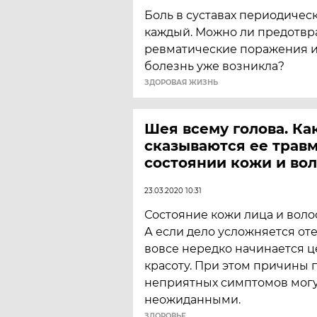
Боль в суставах периодичес
каждый. Можно ли предотвр
ревматические поражения и 
болезнь уже возникла?
ЗДОРОВАЯ ЖИЗНЬ
Шея всему голова. Ка
сказываются ее трав
состоянии кожи и во
23.03.2020 10:31
Состояние кожи лица и волос
А если дело усложняется оте
вовсе нередко начинается ц
красоту. При этом причины
неприятных симптомов могу
неожиданными.
ЗДОРОВЬЕ