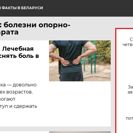
 ФАКТЫ В БЕЛАРУСИ
: болезни опорно-
арата
С
четв
. Лечебная
нять боль в
ка — довольно
За
ех возрастов.
ав
могают
туп и сдержать
по