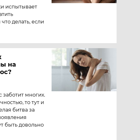
ки испытывает
атить
что делать, если
к
мы на
лос?
 заботит многих.
чностью, то тут и
елая битва за
 появления
т быть довольно