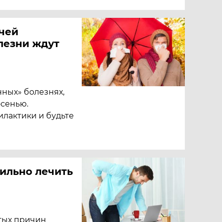
ачей
лезни ждут
нных» болезнях,
осенью.
лактики и будьте
вильно лечить
тых причин