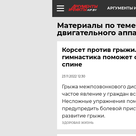
АРГУМЕНТЫ И
AIF.BY
Материалы по теме
двигательного апп
Корсет против грыжи
гимнастика поможет с
спине
23.11.2022 12:30
Грыжа межпозвонкового дис
частое явление у граждан вс
Несложные упражнения по
предупредить болевой прис
развитие грыжи.
ЗДОРОВАЯ ЖИЗНЬ