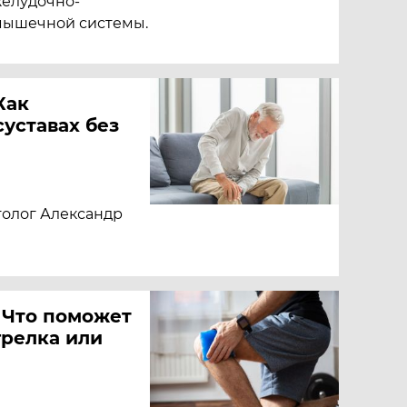
желудочно-
-мышечной системы.
Как
суставах без
толог Александр
 Что поможет
грелка или