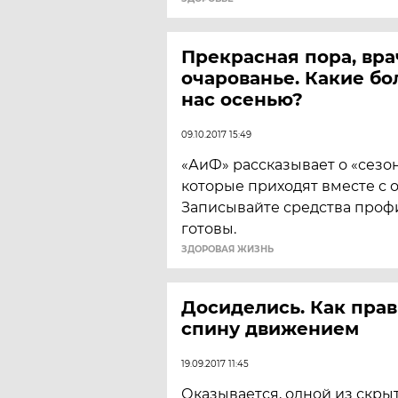
Прекрасная пора, вр
очарованье. Какие бо
нас осенью?
09.10.2017 15:49
«АиФ» рассказывает о «сезо
которые приходят вместе с 
Записывайте средства профи
готовы.
ЗДОРОВАЯ ЖИЗНЬ
Досиделись. Как пра
спину движением
19.09.2017 11:45
Оказывается, одной из скры