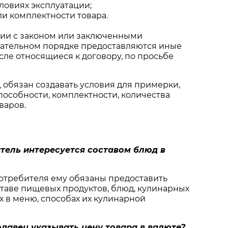
ловиях эксплуатации;
ли комплектности товара.
вии с законом или заключенными
зательном порядке предоставляются иные
исле относящиеся к договору, по просьбе
 обязан создавать условия для примерки,
особности, комплектности, количества
варов.
титель интересуется составом блюд в
отребителя ему обязаны предоставить
таве пищевых продуктов, блюд, кулинарных
х в меню, способах их кулинарной
одавец указывать цену товара в валюте?