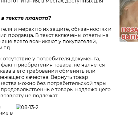
нного питания, в местах, доступных для
 в тексте плаката?
теля и мерах по их защите, обязанностях и
вия продавца. В текст включены ответы на
чаще всего возникают у покупателей,
 т.д.
: отсутствие у потребителя документа,
факт приобретения товара, не является
каза в его требовании обменять или
лежащего качества. Вернуть товар
чества можно без потребительской тары
ко продовольственные товары надлежащего
 возврату не подлежат.
т
ние в