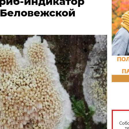
риб-индикатор
 Беловежской
Собо
т