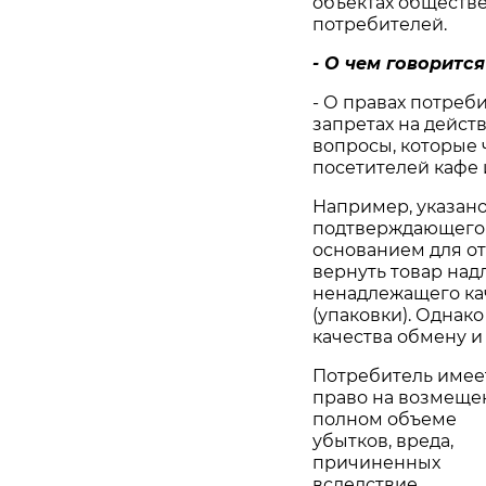
объектах обществе
потребителей.
- О чем говорится
- О правах потреби
запретах на дейст
вопросы, которые 
посетителей кафе и
Например, указано
подтверждающего 
основанием для от
вернуть товар над
ненадлежащего ка
(упаковки). Одна
качества обмену и
Потребитель имее
право на возмеще
полном объеме
убытков, вреда,
причиненных
вследствие