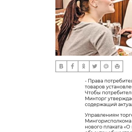
- Права потребите
товаров установле
Чтобы потребитель
Минторг утверждае
содержащий акту
Управлениям торг
Мингорисполкома 
нового плаката «О