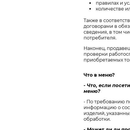
правилах и ус
количестве и
Также в соответст
договорами в обя
сведения, в том ч
потребителя.
Наконец, продавец
проверки работосп
приобретаемых то
Что в меню?
- Что, если посе
меню?
- По требованию п
информацию о сос
изделий, указанны
обработки.
- Может ли ли пр