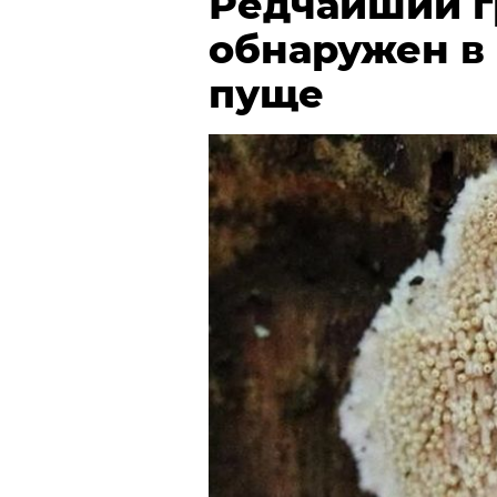
Редчайший г
обнаружен в
пуще