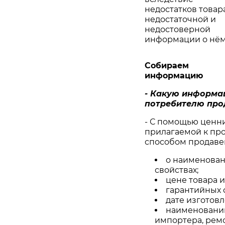
недостатков товар
недостаточной и
недостоверной
информации о нём
Собираем
информацию
- Какую информа
потребителю про
- С помощью ценни
прилагаемой к про
способом продаве
о наименован
свойствах;
цене товара 
гарантийных с
дате изготовл
наименовании
импортера, рем