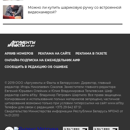
Можно ли купить шариковую ручку со встроенной
видеокамерой?
AIF.BY
АРХИВ НОМЕРОВ
РЕКЛАМА НА САЙТЕ
РЕКЛАМА В ГАЗЕТЕ
ОНЛАЙН-ПОДПИСКА НА ЕЖЕНЕДЕЛЬНИК АИФ
СООБЩИТЬ В РЕДАКЦИЮ ОБ ОШИБКЕ
© 2019 ООО «Аргументы и Факты в Белоруссии». Директор, главный
редактор: Игорь Николаевич Соколов. Заместители главного редактора:
Евгений Юрьевич Олейник и Юлия Владимировна Тельтевская. Шеф-
редактор сайта aif.by: Владимир Петрович Шарпило. Все права защищены.
Копирование и использование полных материалов запрещено, частичное
цитирование возможно только при условии гиперссылки на сайт www.aif.by.
Телефон для связи с редакцией: +375 29 642 67 51.
Свидетельство Министерства информации Республики Беларусь №1040 от
14.01.2010