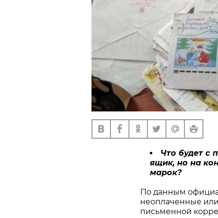
Что будет с 
ящик, но на ко
марок?
По данным официал
неоплаченные или
письменной корре