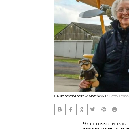
PA Images/Andrew Matthews
/
Getty Imag
97-летняя житель