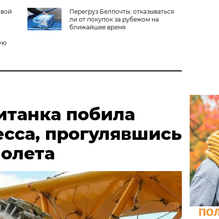
овой
Перегруз Белпочты: отказываться
ли от покупок за рубежом на
ближайшее время
ую
итанка побила
есса, прогулявшись
молета