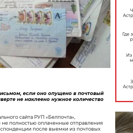
​
Астр
Где 
р
Из
м
З
Астр
письмом, если оно опущено в почтовый
нверте не наклеено нужное количество
ьного сайта РУП «Белпочта»,
 не полностью оплаченные отправления
спонденции после выемки из почтовых