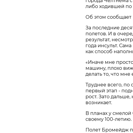
города Челтнема с
либо ходившей по 
Об этом сообщает
За последние деся
полетов. И в очер
результат, несмот
года инсульт. Са
как способ наполн
«Иначе мне просто 
машину, плохо виж
делать то, что мне
Труднее всего, по
первый этап - под
рост. Зато дальше,
возникает.
В планах у смелой
своему 100-летию.
Полет Бромейдж п