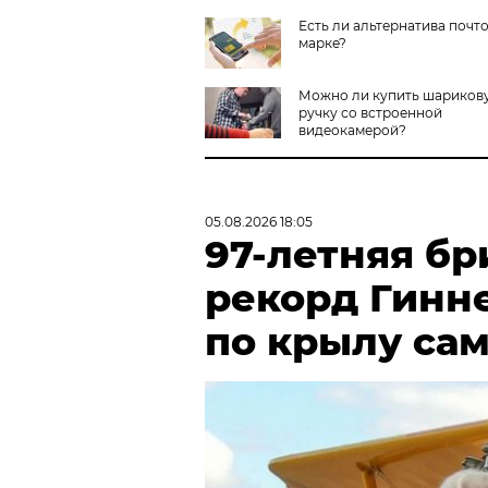
Есть ли альтернатива почт
марке?
Можно ли купить шариков
ручку со встроенной
видеокамерой?
05.08.2026 18:05
97-летняя бр
рекорд Гинн
по крылу са