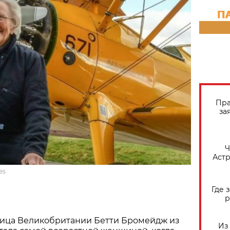
Пра
за
​
Астр
es
Где 
р
ница Великобритании Бетти Бромейдж из
Из