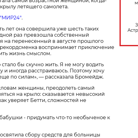
тала самой возрастной женщиной, когда-
м
крылу летящего самолета.
"МИР24"
.
З
ть лет она совершила уже шесть таких
Астр
едной раз превзошла собственный
ря на перенесенный в августе прошлого
ма рекордсменка воспринимает приключение
ить жизнь смыслом.
стало бы скучно жить. Я не могу водить
у и иногда расстраиваюсь. Поэтому хочу
 еще по силам», — рассказала Бромейдж.
 словам женщины, преодолеть самый
няться на крыло: сказывается невысокий
 как уверяет Бетти, сложностей не
 бабушки - придумать что-то необыченое к
освятила сбору средств для больницы