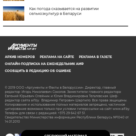
Как погода сказывается на развитии
сельхозкультур в Беларуси
AIF.BY
АРХИВ НОМЕРОВ
РЕКЛАМА НА САЙТЕ
РЕКЛАМА В ГАЗЕТЕ
ОНЛАЙН-ПОДПИСКА НА ЕЖЕНЕДЕЛЬНИК АИФ
СООБЩИТЬ В РЕДАКЦИЮ ОБ ОШИБКЕ
© 2019 ООО «Аргументы и Факты в Белоруссии». Директор, главный
редактор: Игорь Николаевич Соколов. Заместители главного редактора:
Евгений Юрьевич Олейник и Юлия Владимировна Тельтевская. Шеф-
редактор сайта aif.by: Владимир Петрович Шарпило. Все права защищены.
Копирование и использование полных материалов запрещено, частичное
цитирование возможно только при условии гиперссылки на сайт www.aif.by.
Телефон для связи с редакцией: +375 29 642 67 51.
Свидетельство Министерства информации Республики Беларусь №1040 от
14.01.2010