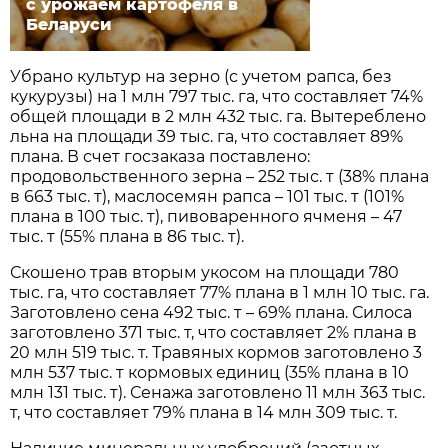
с урожаем картофеля в
Беларуси
Убрано культур на зерно (с учетом рапса, без
кукурузы) на 1 млн 797 тыс. га, что составляет 74%
общей площади в 2 млн 432 тыс. га. Вытереблено
льна на площади 39 тыс. га, что составляет 89%
плана. В счет госзаказа поставлено:
продовольственного зерна – 252 тыс. т (38% плана
в 663 тыс. т), маслосемян рапса – 101 тыс. т (101%
плана в 100 тыс. т), пивоваренного ячменя – 47
тыс. т (55% плана в 86 тыс. т).
Скошено трав вторым укосом на площади 780
тыс. га, что составляет 77% плана в 1 млн 10 тыс. га.
Заготовлено сена 492 тыс. т – 69% плана. Силоса
заготовлено 371 тыс. т, что составляет 2% плана в
20 млн 519 тыс. т. Травяных кормов заготовлено 3
млн 537 тыс. т кормовых единиц (35% плана в 10
млн 131 тыс. т). Сенажа заготовлено 11 млн 363 тыс.
т, что составляет 79% плана в 14 млн 309 тыс. т.