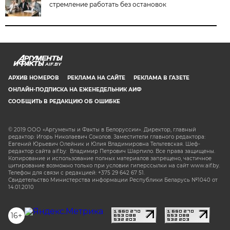
стремление работать без остановок
AIF.BY
АРХИВ НОМЕРОВ
РЕКЛАМА НА САЙТЕ
РЕКЛАМА В ГАЗЕТЕ
ОНЛАЙН-ПОДПИСКА НА ЕЖЕНЕДЕЛЬНИК АИФ
СООБЩИТЬ В РЕДАКЦИЮ ОБ ОШИБКЕ
© 2019 ООО «Аргументы и Факты в Белоруссии». Директор, главный
редактор: Игорь Николаевич Соколов. Заместители главного редактора:
Евгений Юрьевич Олейник и Юлия Владимировна Тельтевская. Шеф-
редактор сайта aif.by: Владимир Петрович Шарпило. Все права защищены.
Копирование и использование полных материалов запрещено, частичное
цитирование возможно только при условии гиперссылки на сайт www.aif.by.
Телефон для связи с редакцией: +375 29 642 67 51.
Свидетельство Министерства информации Республики Беларусь №1040 от
14.01.2010
16+