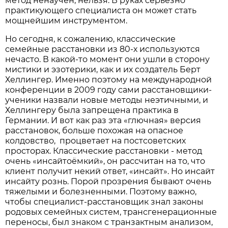
метод ненаучен, нельзя. В руках серьезно
практикующего специалиста он может стать
мощнейшим инструментом.
Но сегодня, к сожалению, классические
семейные расстановки из 80-х используются
нечасто. В какой-то момент они ушли в сторону
мистики и эзотерики, как и их создатель Берт
Хеллингер. Именно поэтому на международной
конференции в 2009 году сами расстановщики-
ученики назвали новые методы неэтичными, и
Хеллингеру была запрещена практика в
Германии. И вот как раз эта «глючная» версия
расстановок, больше похожая на опасное
колдовство, процветает на постсоветских
просторах. Классические расстановки - метод
очень «инсайтоёмкий», он рассчитан на то, что
клиент получит некий ответ, «инсайт». Но инсайт
инсайту рознь. Порой прозрения бывают очень
тяжелыми и болезненными. Поэтому важно,
чтобы специалист-расстановщик знал законы
родовых семейных систем, трансгенерационные
переносы, был знаком с транзактным анализом,