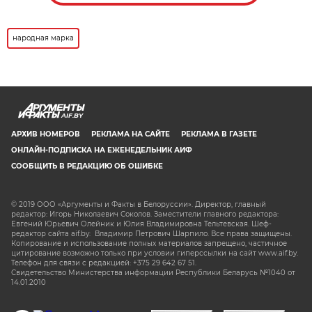
народная марка
AIF.BY
АРХИВ НОМЕРОВ
РЕКЛАМА НА САЙТЕ
РЕКЛАМА В ГАЗЕТЕ
ОНЛАЙН-ПОДПИСКА НА ЕЖЕНЕДЕЛЬНИК АИФ
СООБЩИТЬ В РЕДАКЦИЮ ОБ ОШИБКЕ
© 2019 ООО «Аргументы и Факты в Белоруссии». Директор, главный
редактор: Игорь Николаевич Соколов. Заместители главного редактора:
Евгений Юрьевич Олейник и Юлия Владимировна Тельтевская. Шеф-
редактор сайта aif.by: Владимир Петрович Шарпило. Все права защищены.
Копирование и использование полных материалов запрещено, частичное
цитирование возможно только при условии гиперссылки на сайт www.aif.by.
Телефон для связи с редакцией: +375 29 642 67 51.
Свидетельство Министерства информации Республики Беларусь №1040 от
14.01.2010