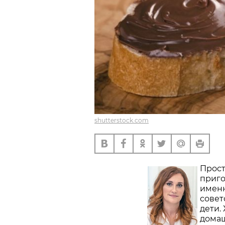
shutterstock.com
Прост
приго
именн
совет
дети.
домаш