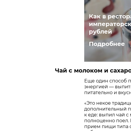
Как в ресто
императорск
рублей
Подробнее
Чай с молоком и сахар
Еще один способ п
энергией — выпить
питательно и вкусн
«Это некое традиц
дополнительный пр
к еде: выпил чай 
полноценно поел.
прием пищи типа о