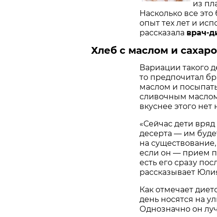
из пл
Насколько все это
опыт тех лет и исп
рассказала
врач-д
Хлеб с маслом и сахар
Вариации такого д
то предпочитал бр
маслом и посыпать
сливочным маслом 
вкуснее этого нет 
«Сейчас дети вряд 
десерта — им буде
на существование
если он — прием п
есть его сразу пос
рассказывает Юли
Как отмечает диет
день носятся на ул
Однозначно он лу