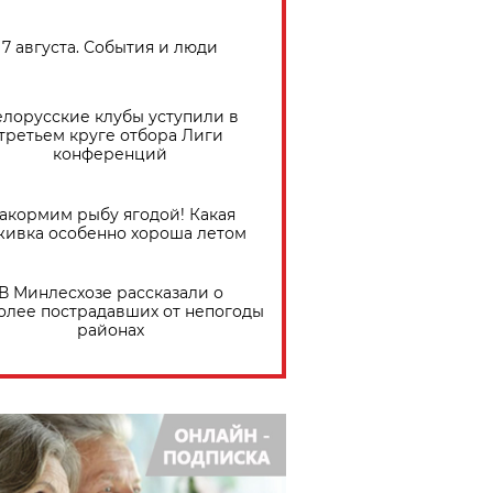
7 августа. События и люди
елорусские клубы уступили в
третьем круге отбора Лиги
конференций
акормим рыбу ягодой! Какая
живка особенно хороша летом
В Минлесхозе рассказали о
олее пострадавших от непогоды
районах