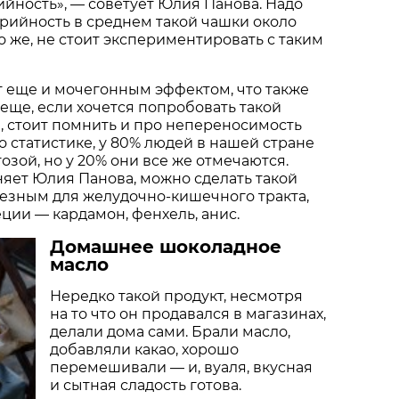
йность», — советует Юлия Панова. Надо
орийность в среднем такой чашки около
но же, не стоит экспериментировать с таким
т еще и мочегонным эффектом, что также
 еще, если хочется попробовать такой
а, стоит помнить и про непереносимость
о статистике, у 80% людей в нашей стране
озой, но у 20% они все же отмечаются.
няет Юлия Панова, можно сделать такой
езным для желудочно-кишечного тракта,
еции — кардамон, фенхель, анис.
Домашнее шоколадное
масло
Нередко такой продукт, несмотря
на то что он продавался в магазинах,
делали дома сами. Брали масло,
добавляли какао, хорошо
перемешивали — и, вуаля, вкусная
и сытная сладость готова.