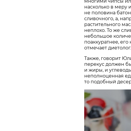
многими чипсы или 
насколько в меру и
не половина батон
сливочного, а, нап
растительного мас
неплохо. То же сли
небольшое количес
поаккуратнее, его 
отмечает диетолог
Также, говорит Юли
перекус должен бы
и жиры, и углеводы
неполноценная еда
то подобный десер