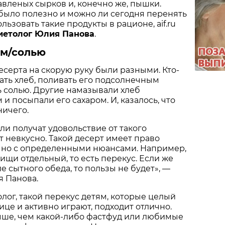
авленых сырков и, конечно же, пышки.
 было полезно и можно ли сегодня перенять
ользовать такие продукты в рационе, aif.ru
иетолог Юлия Панова
.
ом/солью
есерта на скорую руку были разными. Кто-
ать хлеб, поливать его подсолнечным
 солью. Другие намазывали хлеб
и посыпали его сахаром. И, казалось, что
ничего.
ли получат удовольствие от такого
т невкусно. Такой десерт имеет право
, но с определенными нюансами. Например,
ищи отдельный, то есть перекус. Если же
ле сытного обеда, то пользы не будет», —
я Панова.
олог, такой перекус детям, которые целый
ице и активно играют, подходит отлично.
чше, чем какой-либо фастфуд или любимые