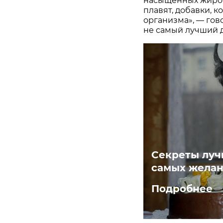
насыщенных жиров,
плавят, добавки, 
организма», — гов
не самый лучший д
Секреты луч
самых желан
Подробнее