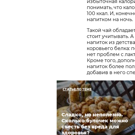
избыточная калори
понимать, что кал
100 ккал. И, конеч
напитком на ночь.
Такой чай обладае
стоит учитывать. А
напиток из детств
коровьего белка: п
нет проблем с лакт
Кроме того, допол
напиток более пол
добавив в него сп
СТАТЬЯ ПО ТЕМЕ
Сладко, но неполезно.
Сколько булочек можно
съесть без вреда для
здоровья?