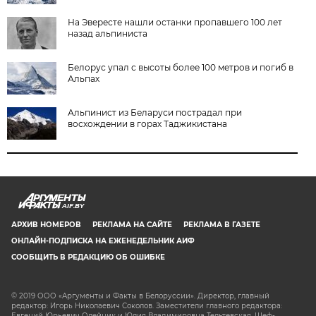
На Эвересте нашли останки пропавшего 100 лет
назад альпиниста
Белорус упал с высоты более 100 метров и погиб в
Альпах
Альпинист из Беларуси пострадал при
восхождении в горах Таджикистана
AIF.BY
АРХИВ НОМЕРОВ
РЕКЛАМА НА САЙТЕ
РЕКЛАМА В ГАЗЕТЕ
ОНЛАЙН-ПОДПИСКА НА ЕЖЕНЕДЕЛЬНИК АИФ
СООБЩИТЬ В РЕДАКЦИЮ ОБ ОШИБКЕ
© 2019 ООО «Аргументы и Факты в Белоруссии». Директор, главный
редактор: Игорь Николаевич Соколов. Заместители главного редактора:
Евгений Юрьевич Олейник и Юлия Владимировна Тельтевская. Шеф-