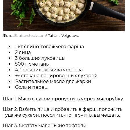
Фото:
Shutterstock.com
/
Tatiana Volgutova
1 кг свино-говяжьего фарша
2 яйца
3 больших луковицы
500 г сметаны
4 больших зубчика чеснока
½ стакана панировочных сухарей
Растительное масло для жарки
Соль и перец
Шаг 1. Мясо с луком пропустить через мясорубку.
Шаг 2. Взбить яйца и добавить в фарш, положить
туда же сухари, посолить-поперчить, вымешать.
Шаг 3. Скатать маленькие тефтели.