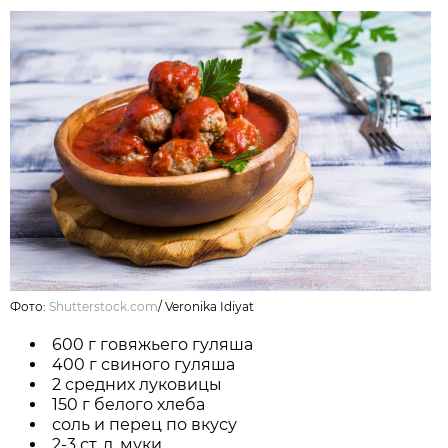
Фото:
Shutterstock.com
/
Veronika Idiyat
600 г говяжьего гуляша
400 г свиного гуляша
2 средних луковицы
150 г белого хлеба
соль и перец по вкусу
2-3 ст. л. муки