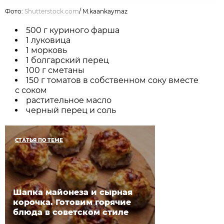
Фото:
Shutterstock.com
/
M.kaankaymaz
500 г куриного фарша
1 луковица
1 морковь
1 болгарский перец
100 г сметаны
150 г томатов в собственном соку вместе
с соком
растительное масло
черный перец и соль
СТАТЬЯ ПО ТЕМЕ
Шапка майонеза и сырная
корочка. Готовим горячие
блюда в советском стиле