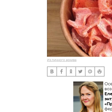
Из личного архива
Осе
воз
Ел
энт
«П
фер