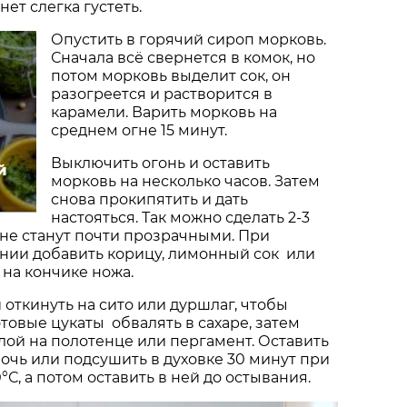
нет слегка густеть.
Опустить в горячий сироп морковь.
Сначала всё свернется в комок, но
потом морковь выделит сок, он
разогреется и растворится в
карамели. Варить морковь на
среднем огне 15 минут.
Выключить огонь и оставить
й
морковь на несколько часов. Затем
снова прокипятить и дать
настояться. Так можно сделать 2-3
и не станут почти прозрачными. При
нии добавить корицу, лимонный сок или
на кончике ножа.
откинуть на сито или дуршлаг, чтобы
отовые цукаты обвалять в сахаре, затем
лой на полотенце или пергамент. Оставить
ночь или подсушить в духовке 30 минут при
С, а потом оставить в ней до остывания.