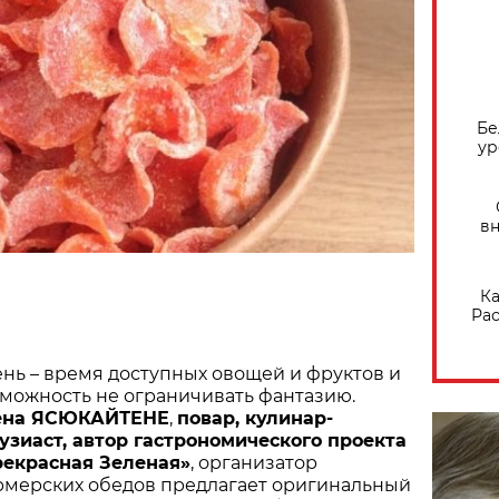
Бе
ур
вн
Ка
Рас
нь – время доступных овощей и фруктов и
можность не ограничивать фантазию.
ена ЯСЮКАЙТЕНЕ
,
повар, кулинар-
узиаст, автор гастрономического проекта
рекрасная Зеленая»
, организатор
мерских обедов предлагает оригинальный