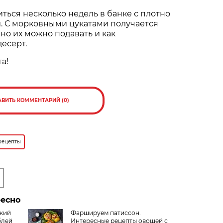
иться несколько недель в банке с плотно
. С морковными цукатами получается
 но их можно подавать и как
есерт.
а!
АВИТЬ КОММЕНТАРИЙ (0)
рецепты
ресно
ский
Фаршируем патиссон.
блей
Интересные рецепты овощей с