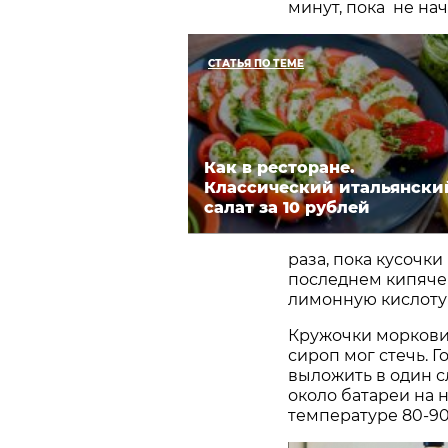
минут, пока не нач
СТАТЬЯ ПО ТЕМЕ
Как в ресторане.
Классический итальянски
салат за 10 рублей
раза, пока кусочк
последнем кипяче
лимонную кислоту 
Кружочки моркови 
сироп мог стечь. Г
выложить в один с
около батареи на 
температуре 80-90°