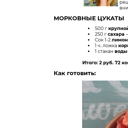
рец
вни
МОРКОВНЫЕ ЦУКАТЫ
500 г
крупно
250 г
сахара
–
Сок 1-2
лимон
1 ч. ложка
ко
1 стакан
воды
Итого: 2 руб. 72 ко
Как готовить: