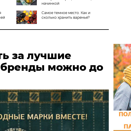
начинкой
я
Самое темное место. Как и
лей
сколько хранить варенье?
ть за лучшие
 бренды можно до