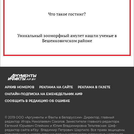
Что такое гостинг?
Уникальный зооморфный амулет нашли ученые в
Бешенковичском районе
AIF.BY
АРХИВ НОМЕРОВ
РЕКЛАМА НА САЙТЕ
РЕКЛАМА В ГАЗЕТЕ
ОНЛАЙН-ПОДПИСКА НА ЕЖЕНЕДЕЛЬНИК АИФ
СООБЩИТЬ В РЕДАКЦИЮ ОБ ОШИБКЕ
© 2019 ООО «Аргументы и Факты в Белоруссии». Директор, главный
редактор: Игорь Николаевич Соколов. Заместители главного редактора:
Евгений Юрьевич Олейник и Юлия Владимировна Тельтевская. Шеф-
редактор сайта aif.by: Владимир Петрович Шарпило. Все права защищены.