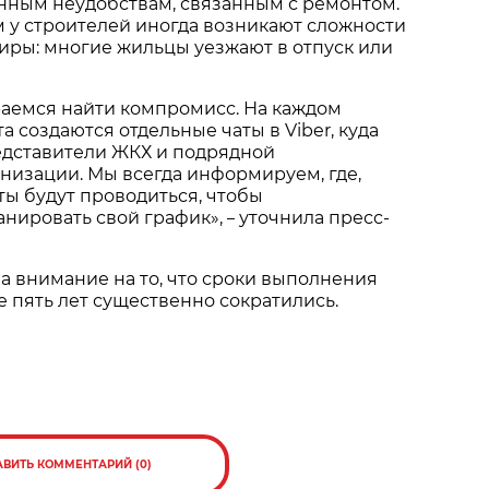
нным неудобствам, связанным с ремонтом.
м у строителей иногда возникают сложности
тиры: многие жильцы уезжают в отпуск или
раемся найти компромисс. На каждом
а создаются отдельные чаты в Viber, куда
едставители ЖКХ и подрядной
низации. Мы всегда информируем, где,
оты будут проводиться, чтобы
анировать свой график»,
уточнила пресс-
–
а внимание на то, что сроки выполнения
е пять лет существенно сократились.
АВИТЬ КОММЕНТАРИЙ (0)