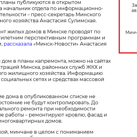
планы публикуются в открытом
За
ла начальник отдела по информационно-
ав
тельности
пресс-секретарь Минского
–
ого хозяйства Анастасия Сулимская.
нт жилых домов в Минске проводят по
Минч
тилетним перспективным программам и
м,
рассказала
«Минск-Новости» Анастасия
и дом в планы капремонта, можно на сайтах
траций Минска, районных служб ЖКХ и
ого жилищного хозяйства. Информацию
 социальных сетях и средствах массовой
ие дома в опубликованном списке не
состояние не будут контролировать. До
ального ремонта при необходимости
ие работы
ремонтируют кровлю, фасад и
–
многоквартирных домов.
кой, минчане в целом с пониманием