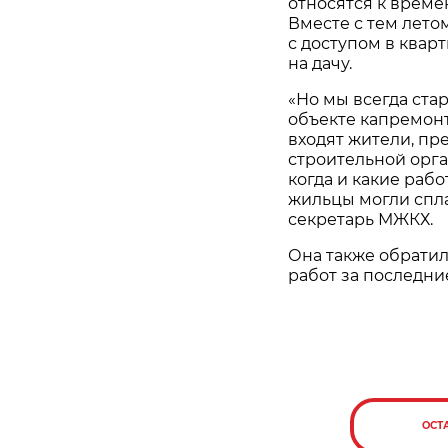
относятся к време
Вместе с тем лето
с доступом в квар
на дачу.
«Но мы всегда ста
объекте капремонт
входят жители, пр
строительной орга
когда и какие раб
жильцы могли спл
секретарь МЖКХ.
Она также обратил
работ за последни
ОСТ