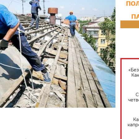
«Без
Как
С
четв
Ка
капр