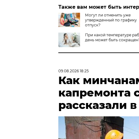
Также вам может быть инте
Могут ли отменить уже
утвержденный по графику
отпуск?
При какой температуре ра
день может быть сокращен
09.08.2026 18:25
Как минчана
капремонта с
рассказали 