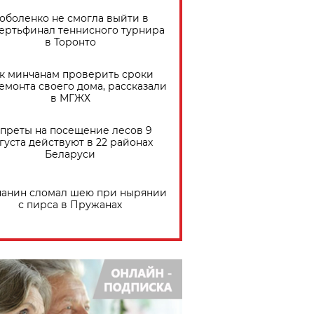
оболенко не смогла выйти в
ертьфинал теннисного турнира
в Торонто
к минчанам проверить сроки
емонта своего дома, рассказали
в МГЖХ
преты на посещение лесов 9
густа действуют в 22 районах
Беларуси
анин сломал шею при нырянии
с пирса в Пружанах