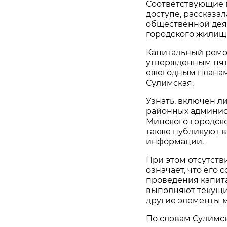
Соответствующие 
доступе, рассказа
общественной дея
городского жилищн
Капитальный ремо
утвержденным пя
ежегодным плана
Сулимская.
Узнать, включен л
районных админис
Минского городск
также публикуют в
информации.
При этом отсутств
означает, что его 
проведения капит
выполняют текущ
другие элементы 
По словам Сулимс