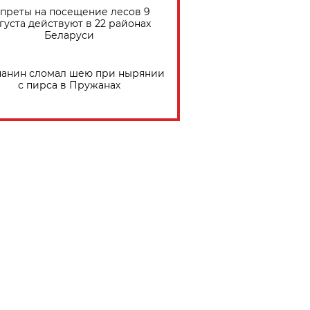
преты на посещение лесов 9
густа действуют в 22 районах
Беларуси
анин сломал шею при нырянии
с пирса в Пружанах