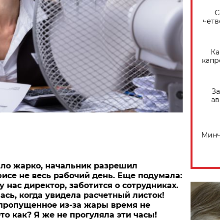
С
четв
Ка
капр
За
ав
Минч
ыло жарко, начальник разрешил
фисе не весь рабочий день. Еще подумала:
 нас директор, заботится о сотрудниках.
ась, когда увидела расчетный листок!
 пропущенное из-за жары время не
то как? Я же не прогуляла эти часы!