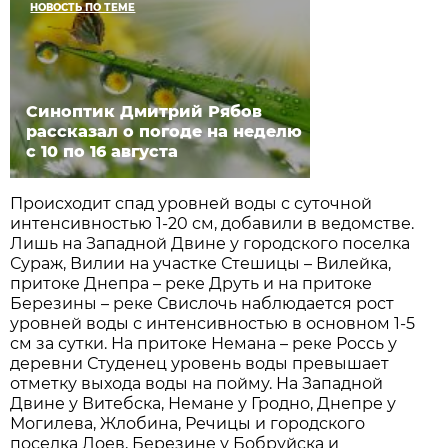
НОВОСТЬ ПО ТЕМЕ
Синоптик Дмитрий Рябов
рассказал о погоде на неделю
с 10 по 16 августа
Происходит спад уровней воды с суточной
интенсивностью 1-20 см, добавили в ведомстве.
Лишь на Западной Двине у городского поселка
Сураж, Вилии на участке Стешицы – Вилейка,
притоке Днепра – реке Друть и на притоке
Березины – реке Свислочь наблюдается рост
уровней воды с интенсивностью в основном 1-5
см за сутки. На притоке Немана – реке Россь у
деревни Студенец уровень воды превышает
отметку выхода воды на пойму. На Западной
Двине у Витебска, Немане у Гродно, Днепре у
Могилева, Жлобина, Речицы и городского
поселка Лоев, Березине у Бобруйска и