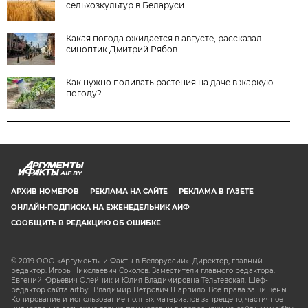
сельхозкультур в Беларуси
Какая погода ожидается в августе, рассказал
синоптик Дмитрий Рябов
Как нужно поливать растения на даче в жаркую
погоду?
AIF.BY
АРХИВ НОМЕРОВ
РЕКЛАМА НА САЙТЕ
РЕКЛАМА В ГАЗЕТЕ
ОНЛАЙН-ПОДПИСКА НА ЕЖЕНЕДЕЛЬНИК АИФ
СООБЩИТЬ В РЕДАКЦИЮ ОБ ОШИБКЕ
© 2019 ООО «Аргументы и Факты в Белоруссии». Директор, главный
редактор: Игорь Николаевич Соколов. Заместители главного редактора:
Евгений Юрьевич Олейник и Юлия Владимировна Тельтевская. Шеф-
редактор сайта aif.by: Владимир Петрович Шарпило. Все права защищены.
Копирование и использование полных материалов запрещено, частичное