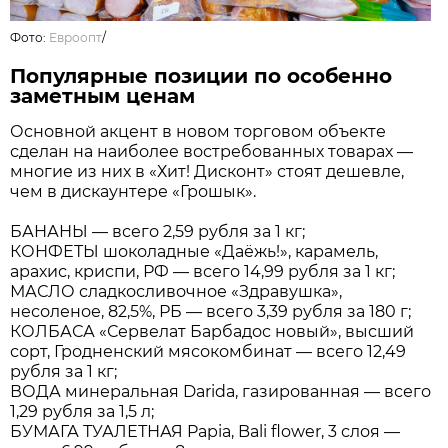
Фото:
Евроопт
/
Популярные позиции по особенно
заметным ценам
Основной акцент в новом торговом объекте
сделан на наиболее востребованных товарах —
многие из них в «Хит! Дисконт» стоят дешевле,
чем в дискаунтере «Грошык».
БАНАНЫ — всего 2,59 рубля за 1 кг;
КОНФЕТЫ шоколадные «Даёжь!», карамель,
арахис, криспи, РФ — всего 14,99 рубля за 1 кг;
МАСЛО сладкосливочное «Здравушка»,
несоленое, 82,5%, РБ — всего 3,39 рубля за 180 г;
КОЛБАСА «Сервелат Барбадос новый», высший
сорт, Гродненский мясокомбинат — всего 12,49
рубля за 1 кг;
ВОДА минеральная Darida, газированная — всего
1,29 рубля за 1,5 л;
БУМАГА ТУАЛЕТНАЯ Papia, Bali flower, 3 слоя —