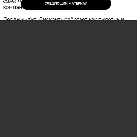
сами приходят в его район
, — отметили в
СЛЕДУЮЩИЙ МАТЕРИАЛ
компании.
Первый «Хит! Дисконт» работает как пилотный
проект. Компания оценит, насколько востребован
новый формат и удобна ли для покупателей
такая модель ежедневных покупок.
В случае положительных результатов формат
будут развивать. В магазинах с подходящей
площадью и техническими условиями
планируется установить зону допекания со
свежей выпечкой и кофе-поинт.
ОСТАВИТЬ КОММЕНТАРИЙ (0)
хит
Евроопт
дисконт