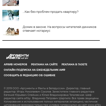
…Как без проблем продать квартиру?
Домик в законе. На вопросы читателей-дачников
отвечает нотариус
AIF.BY
АРХИВ НОМЕРОВ
РЕКЛАМА НА САЙТЕ
РЕКЛАМА В ГАЗЕТЕ
ОНЛАЙН-ПОДПИСКА НА ЕЖЕНЕДЕЛЬНИК АИФ
СООБЩИТЬ В РЕДАКЦИЮ ОБ ОШИБКЕ
© 2019 ООО «Аргументы и Факты в Белоруссии». Директор, главный
редактор: Игорь Николаевич Соколов. Заместители главного редактора:
Евгений Юрьевич Олейник и Юлия Владимировна Тельтевская. Шеф-
редактор сайта aif.by: Владимир Петрович Шарпило. Все права защищены.
Копирование и использование полных материалов запрещено, частичное
цитирование возможно только при условии гиперссылки на сайт www.aif.by.