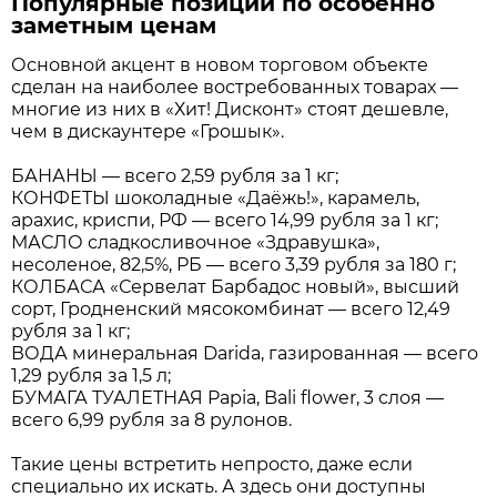
Популярные позиции по особенно
заметным ценам
Основной акцент в новом торговом объекте
сделан на наиболее востребованных товарах —
многие из них в «Хит! Дисконт» стоят дешевле,
чем в дискаунтере «Грошык».
БАНАНЫ — всего 2,59 рубля за 1 кг;
КОНФЕТЫ шоколадные «Даёжь!», карамель,
арахис, криспи, РФ — всего 14,99 рубля за 1 кг;
МАСЛО сладкосливочное «Здравушка»,
несоленое, 82,5%, РБ — всего 3,39 рубля за 180 г;
КОЛБАСА «Сервелат Барбадос новый», высший
сорт, Гродненский мясокомбинат — всего 12,49
рубля за 1 кг;
ВОДА минеральная Darida, газированная — всего
1,29 рубля за 1,5 л;
БУМАГА ТУАЛЕТНАЯ Papia, Bali flower, 3 слоя —
всего 6,99 рубля за 8 рулонов.
Такие цены встретить непросто, даже если
специально их искать. А здесь они доступны