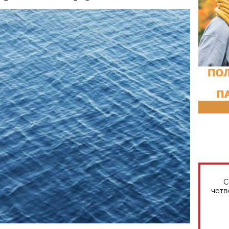
С
четв