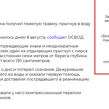
За
ав
а получил тяжелую травму, прыгнув в воду
«Без
илось днем 8 августа,
сообщает
ОСВОД.
Как
упреждающие знаки и неоднократные
лей, один из отдыхающих прыгнул с пирса
расстоянии семи метров от берега глубина
т всего 130 сантиметров.
по
 о дно и потерял сознание. Дежурившие
 его из воды и оказали первую помощь.
 доставили пострадавшего в реанимацию
.
овали у него компрессионный перелом
нков.