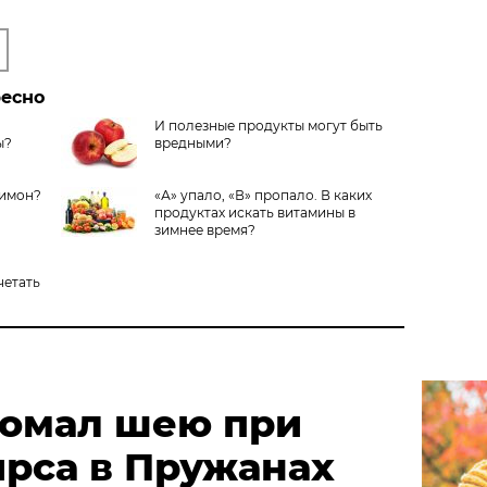
ресно
И полезные продукты могут быть
ы?
вредными?
лимон?
«А» упало, «В» пропало. В каких
продуктах искать витамины в
зимнее время?
четать
омал шею при
ирса в Пружанах