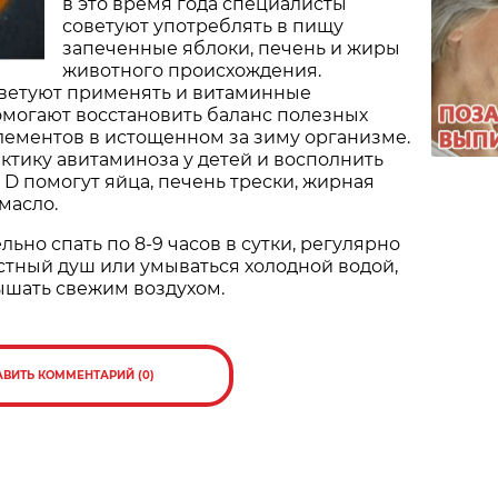
в это время года специалисты
советуют употреблять в пищу
запеченные яблоки, печень и жиры
животного происхождения.
ветуют применять и витаминные
омогают восстановить баланс полезных
лементов в истощенном за зиму организме.
тику авитаминоза у детей и восполнить
D помогут яйца, печень трески, жирная
масло.
льно спать по 8-9 часов в сутки, регулярно
стный душ или умываться холодной водой,
ышать свежим воздухом.
АВИТЬ КОММЕНТАРИЙ (0)