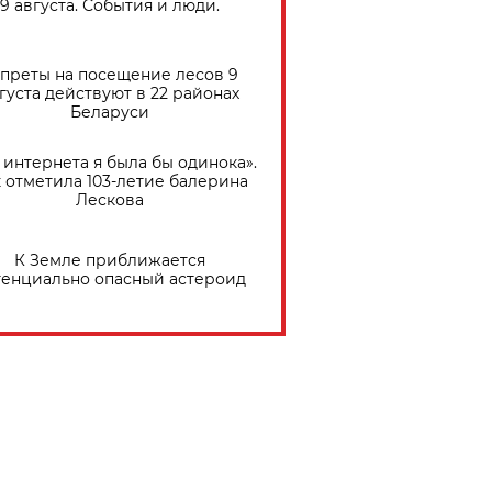
9 августа. События и люди.
преты на посещение лесов 9
густа действуют в 22 районах
Беларуси
 интернета я была бы одинока».
 отметила 103-летие балерина
Лескова
К Земле приближается
тенциально опасный астероид