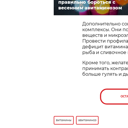
правильно бороться с
весенним авитаминозом
Дополнительно со
комплексы. Они п
веществ и микроэ
Провести профилак
дефицит витамина 
рыба и сливочное 
Кроме того, желате
принимать контра
больше гулять и д
ОСТ
витамины
авитаминоз