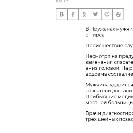
БЕЛТА
В Пружанах мужчин
с пирса.
Происшествие случ
Несмотря на пред
замечания спасате
вниз головой. На 
водоема составляе
Мужчина ударился
спасатели достали
Прибывшие медики
местной больницы
Врачи диагностир
трех шейных позво