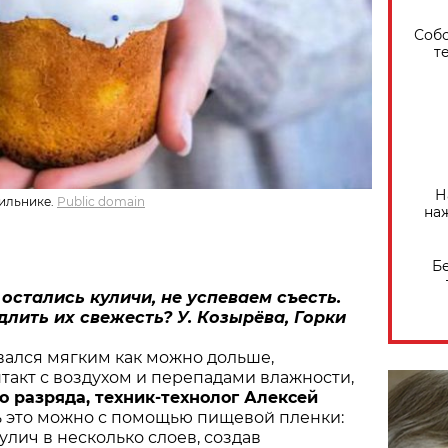
Собо
т
Н
ильнике.
Public domain
на
Б
остались куличи, не успеваем съесть.
лить их свежесть? У. Козырёва, Горки
вался мягким как можно дольше,
нтакт с воздухом и перепадами влажности,
го разряда, техник-технолог Алексей
ть это можно с помощью пищевой пленки:
улич в несколько слоев, создав