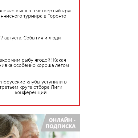
ленко вышла в четвертый круг
еннисного турнира в Торонто
7 августа. События и люди
акормим рыбу ягодой! Какая
живка особенно хороша летом
елорусские клубы уступили в
третьем круге отбора Лиги
конференций