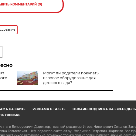
АВИТЬ КОММЕНТАРИЙ (0)
рудование
ресно
нят
Могут ли родители покупать
вого
игровое оборудование для
детского сада?
АМА НА САЙТЕ
РЕКЛАМА В ГАЗЕТЕ
ОНЛАЙН-ПОДПИСКА НА ЕЖЕНЕДЕЛЬ
ОБ ОШИБКЕ
акты в Белоруссии». Директор, главный редактор: Игорь Николаевич Соколов. Зам
на Тельтевская. Шеф-редактор сайта aif.by: Владимир Петрович Шарпило. Все п
о, частичное цитирование возможно только при условии гиперссылки на сайт www.