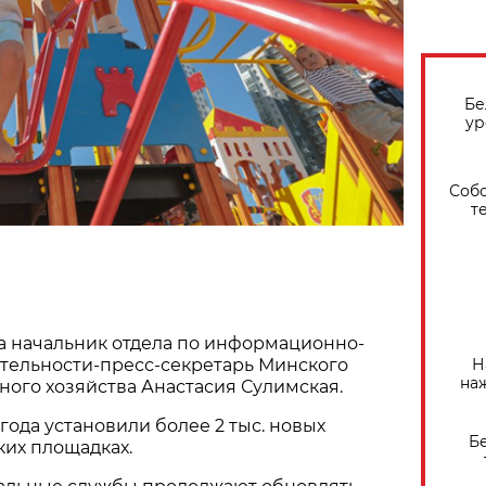
Бе
ур
Собо
т
а начальник отдела по информационно-
Н
тельности-пресс-секретарь Минского
на
ого хозяйства Анастасия Сулимская.
года установили более 2 тыс. новых
Б
ких площадках.