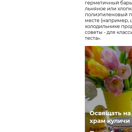
герметичный барье
льняное или хлопк
полиэтиленовый па
месте (например, ш
холодильнике прод
советы - для клас
теста».
Освящать на 
храм куличи 