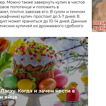
р. Можно также завернуть кулич в чистое
овое полотенце и положить в
кет, плотно завязав его. В сухом и темном
кафчике) кулич простоит до 5-7 дней. В
укт может храниться до 10-14 дней. Данные
сических куличей из дрожжевого сдобного
Пасху. Когда и зачем нести в
и яйца