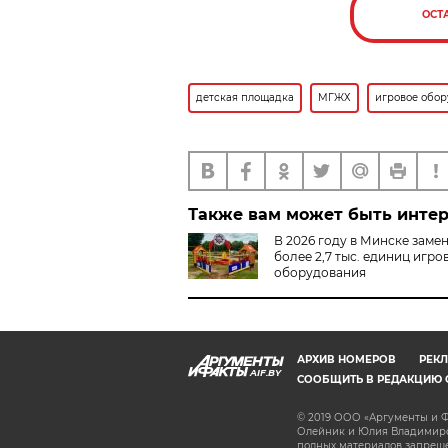
ОСТ
детская площадка
МГЖХ
игровое обо
Также вам может быть инте
В 2026 году в Минске заме
более 2,7 тыс. единиц игро
оборудования
АРХИВ НОМЕРОВ
РЕКЛ
AIF.BY
СООБЩИТЬ В РЕДАКЦИЮ 
© 2019 ООО «Аргументы и Ф
Олейник и Юлия Владимиров
полных материалов запрещен