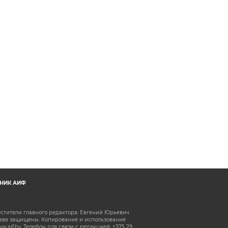
НИК АИФ
естители главного редактора: Евгений Юрьевич
рава защищены. Копирование и использование
aif.by. Телефон для связи с редакцией: +375 29