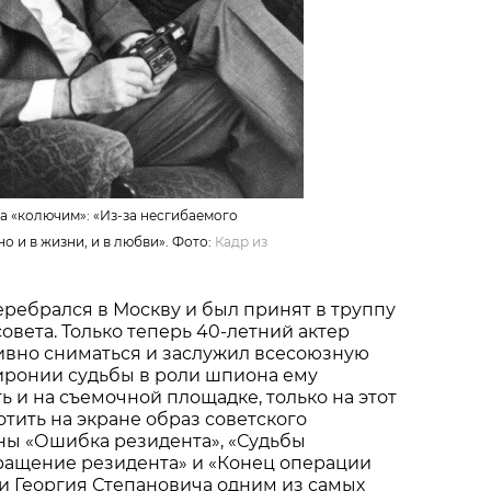
а «колючим»: «Из-за несгибаемого
о и в жизни, и в любви». Фото:
Кадр из
перебрался в Москву и был принят в труппу
овета. Только теперь 40-летний актер
ивно сниматься и заслужил всесоюзную
иронии судьбы в роли шпиона ему
 и на съемочной площадке, только на этот
отить на экране образ советского
ны «Ошибка резидента», «Судьбы
вращение резидента» и «Конец операции
и Георгия Степановича одним из самых