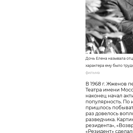
Дочь Елена называла отц
характера ему было трудн
фильма
В 1968 г. Жженов 
Театра имени Мосс
наконец начал акт
популярность. По 
пришлось побывать
раз довелось вопл
разведчика. Карти
резидента», «Воз
«Резидент» сделал