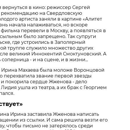
 вернуться в кино: режиссер Сергей
у рекомендацию на Свердловскую
олодого артиста заняли в картине «Алитет
знь начала налаживаться, но вскоре
фильма перевели в Москву, а появляться в
сыльным было запрещено. Так супруги
ьске, где устроились в Заполярный
ной труппе служило множество других
исле великий Иннокентий Смоктуновский. А
соперница - и на сцене, и в жизни...
а Ирина Махаева была моложе Воронцовой
тро перехватила звание первой звезды
и покорила сердце Жженова - дело
 Лидия ушла из театра, а их брак с Георгием
пался.
ствует»
лина Ирина заставила Жженова написать
щении из ссылки. И сама решила везти его
ву, чтобы письмо не затерялось среди