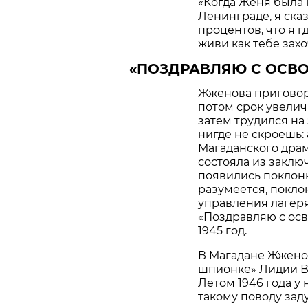
«Когда Женя была 
Ленинграде, я ска
процентов, что я г
живи как тебе захо
«ПОЗДРАВЛЯЮ С ОСВ
Жженова приговори
потом срок увеличи
затем трудился на
нигде не скроешь:
Магаданского драм
состояла из заключ
появились поклонн
разумеется, покло
управления лагеря
«Поздравляю с ос
1945 год.
В Магадане Жженов
шпионке» Лидии В
Летом 1946 года у 
такому поводу зад