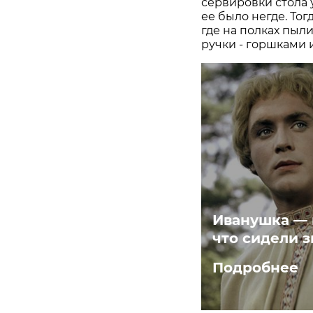
сервировки стола у
ее было негде. То
где на полках пыл
ручки - горшками 
Иванушка — 
что сидели з
Подробнее