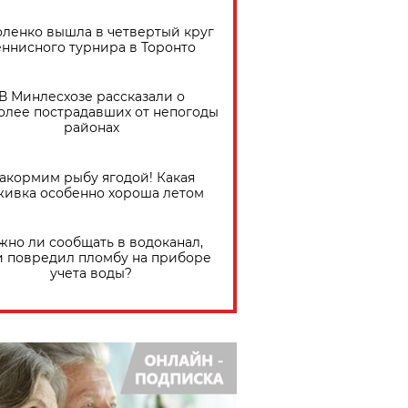
ленко вышла в четвертый круг
еннисного турнира в Торонто
В Минлесхозе рассказали о
олее пострадавших от непогоды
районах
акормим рыбу ягодой! Какая
живка особенно хороша летом
жно ли сообщать в водоканал,
и повредил пломбу на приборе
учета воды?