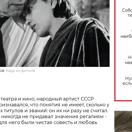
Собо
т
наиб
Н
на
ой.
Кадр из фильма
Ну
есл
театра и кино, народный артист СССР
изнавался, что понятия не имеет, сколько у
титулов и званий: он их ни разу не считал.
о никогда не придавал значения регалиям -
для него были чистая совесть и любовь