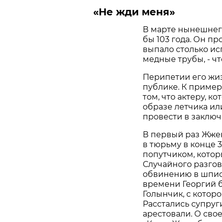
«Не жди меня»
В марте нынешнег
бы 103 года. Он п
выпало столько ис
медные трубы, - ч
Перипетии его жи
публике. К пример
том, что актеру, к
образе летчика ил
провести в заключ
В первый раз Жжен
в тюрьму в конце 3
попутчиком, кото
Случайного разгов
обвинению в шпио
времени Георгий 
Голынчик, с котор
Расстались супруги
арестовали. О сво