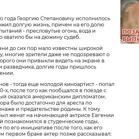
о года Георгию Степановичу исполнилось
рожил долгую жизнь, причем на его долю
пытаний - пресловутые огонь, вода и
то хватило бы на дюжину судеб.
зни до сих пор мало известны широкой
у, многие зрители даже не подозревают о
оторого они привыкли видеть на экране в
и разведчика, долгие годы пришлось
ении.
ов - тогда еще молодой киноартист - попал
0-х, после того как пообщался в поезде с
рый оказался американским дипломатом.
ора было достаточно для ареста по
наже и предательстве родины. К тому
был женат на начинающей актрисе Евгении
ой познакомился в студенческие годы.
 по его инициативе после того, как его
ем первом браке актер позже рассказывал: