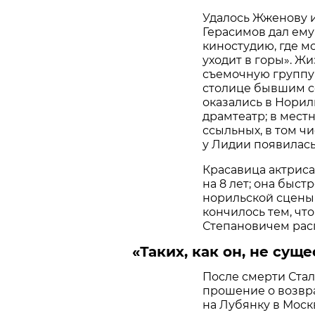
Удалось Жженову и
Герасимов дал ем
киностудию, где м
уходит в горы». Жи
съемочную группу 
столице бывшим с
оказались в Норил
драмтеатр; в мест
ссыльных, в том ч
у Лидии появилась 
Красавица актрис
на 8 лет; она быс
норильской сцены 
кончилось тем, что
Степановичем рас
«Таких, как он, не суще
После смерти Ста
прошение о возвра
на Лубянку в Моск