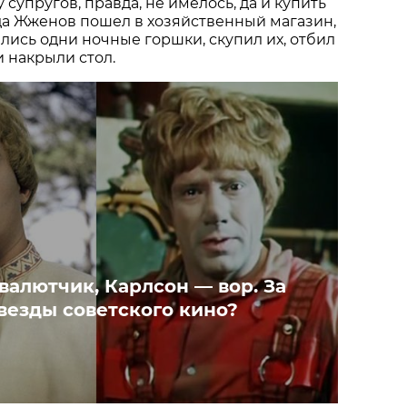
 супругов, правда, не имелось, да и купить
гда Жженов пошел в хозяйственный магазин,
ились одни ночные горшки, скупил их, отбил
и накрыли стол.
валютчик, Карлсон — вор. За
везды советского кино?