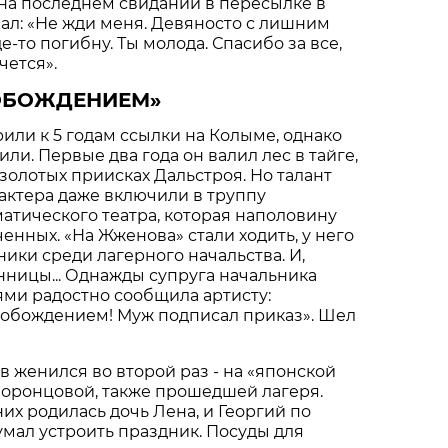
на последнем свидании в пересылке в
зал: «Не жди меня. Девяносто с лишним
де-то погибну. Ты молода. Спасибо за все,
чется».
ОБОЖДЕНИЕМ»
ли к 5 годам ссылки на Колыме, однако
ли. Первые два года он валил лес в тайге,
 золотых приисках Дальстроя. Но талант
 актера даже включили в труппу
атического театра, которая наполовину
енных. «На Жженова» стали ходить, у него
ики среди лагерного начальства. И,
нницы... Однажды супруга начальника
ми радостно сообщила артисту:
вобождением! Муж подписал приказ». Шел
 женился во второй раз - на «японской
оронцовой, также прошедшей лагеря.
них родилась дочь Лена, и Георгий по
умал устроить праздник. Посуды для