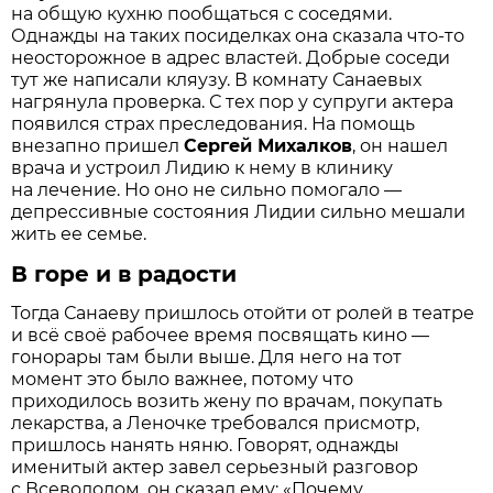
на общую кухню пообщаться с соседями.
Однажды на таких посиделках она сказала что-то
неосторожное в адрес властей. Добрые соседи
тут же написали кляузу. В комнату Санаевых
нагрянула проверка. С тех пор у супруги актера
появился страх преследования. На помощь
внезапно пришел
Сергей Михалков
, он нашел
врача и устроил Лидию к нему в клинику
на лечение. Но оно не сильно помогало —
депрессивные состояния Лидии сильно мешали
жить ее семье.
В горе и в радости
Тогда Санаеву пришлось отойти от ролей в театре
и всё своё рабочее время посвящать кино —
гонорары там были выше. Для него на тот
момент это было важнее, потому что
приходилось возить жену по врачам, покупать
лекарства, а Леночке требовался присмотр,
пришлось нанять няню. Говорят, однажды
именитый актер завел серьезный разговор
с Всеволодом, он сказал ему: «Почему