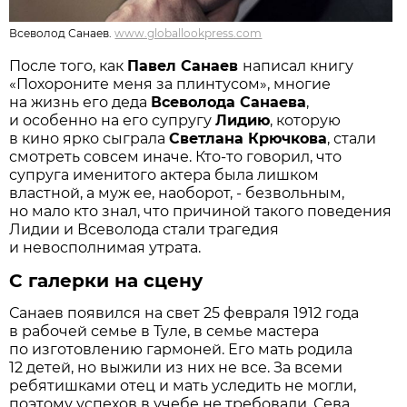
Всеволод Санаев.
www.globallookpress.com
После того, как
Павел Санаев
написал книгу
«Похороните меня за плинтусом», многие
на жизнь его деда
Всеволода Санаева
,
и особенно на его супругу
Лидию
, которую
в кино ярко сыграла
Светлана Крючкова
, стали
смотреть совсем иначе. Кто-то говорил, что
супруга именитого актера была лишком
властной, а муж ее, наоборот, - безвольным,
но мало кто знал, что причиной такого поведения
Лидии и Всеволода стали трагедия
и невосполнимая утрата.
С галерки на сцену
Санаев появился на свет 25 февраля 1912 года
в рабочей семье в Туле, в семье мастера
по изготовлению гармоней. Его мать родила
12 детей, но выжили из них не все. За всеми
ребятишками отец и мать уследить не могли,
поэтому успехов в учебе не требовали. Сева