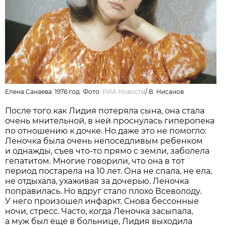
Елена Санаева. 1976 год. Фото:
РИА Новости
/
В. Нисанов
После того как Лидия потеряла сына, она стала
очень мнительной, в ней проснулась гиперопека
по отношению к дочке. Но даже это не помогло:
Леночка была очень непоседливым ребенком
и однажды, съев что-то прямо с земли, заболела
гепатитом. Многие говорили, что она в тот
период постарела на 10 лет. Она не спала, не ела,
не отдыхала, ухаживая за дочерью. Леночка
поправилась. Но вдруг стало плохо Всеволоду.
У него произошел инфаркт. Снова бессонные
ночи, стресс. Часто, когда Леночка засыпала,
а муж был еще в больнице, Лидия выходила