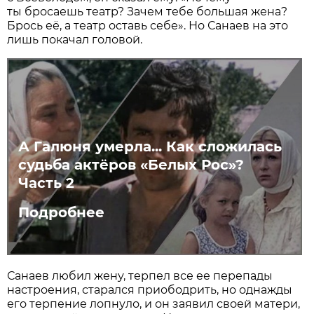
ты бросаешь театр? Зачем тебе большая жена?
Брось её, а театр оставь себе». Но Санаев на это
лишь покачал головой.
А Галюня умерла... Как сложилась
судьба актёров «Белых Рос»?
Часть 2
Подробнее
Санаев любил жену, терпел все ее перепады
настроения, старался приободрить, но однажды
его терпение лопнуло, и он заявил своей матери,