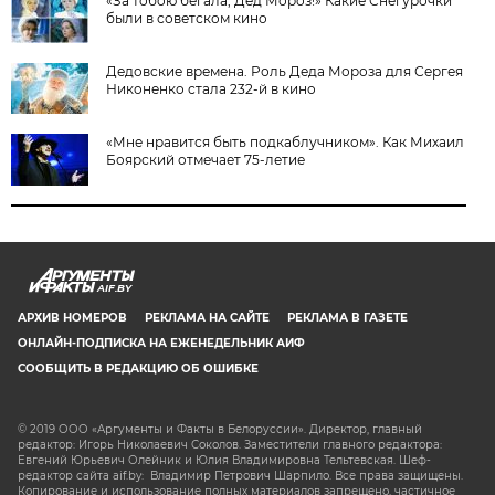
«За тобою бегала, Дед Мороз!» Какие Снегурочки
были в советском кино
Дедовские времена. Роль Деда Мороза для Сергея
Никоненко стала 232-й в кино
«Мне нравится быть подкаблучником». Как Михаил
Боярский отмечает 75-летие
AIF.BY
АРХИВ НОМЕРОВ
РЕКЛАМА НА САЙТЕ
РЕКЛАМА В ГАЗЕТЕ
ОНЛАЙН-ПОДПИСКА НА ЕЖЕНЕДЕЛЬНИК АИФ
СООБЩИТЬ В РЕДАКЦИЮ ОБ ОШИБКЕ
© 2019 ООО «Аргументы и Факты в Белоруссии». Директор, главный
редактор: Игорь Николаевич Соколов. Заместители главного редактора:
Евгений Юрьевич Олейник и Юлия Владимировна Тельтевская. Шеф-
редактор сайта aif.by: Владимир Петрович Шарпило. Все права защищены.
Копирование и использование полных материалов запрещено, частичное