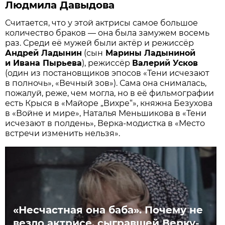
Людмила Давыдова
Считается, что у этой актрисы самое большое
количество браков — она была замужем восемь
раз. Среди её мужей были актёр и режиссёр
Андрей Ладынин
(сын
Марины Ладыниной
и Ивана Пырьева
), режиссёр
Валерий Усков
(один из постановщиков эпосов «Тени исчезают
в полночь», «Вечный зов»). Сама она снималась,
пожалуй, реже, чем могла, но в её фильмографии
есть Крыся в «Майоре „Вихре“», княжна Безухова
в «Войне и мире», Наталья Меньшикова в «Тени
исчезают в полдень», Верка-модистка в «Место
встречи изменить нельзя».
«Несчастная она баба». Почему не
везло актрисе, сыгравшей Верку-