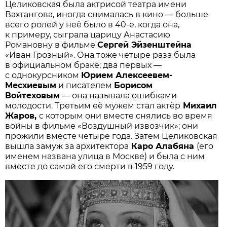
Целиковская была актрисой театра имени
Вахтангова, иногда снималась в кино — больше
всего ролей у неё было в 40-е, когда она,
к примеру, сыграла царицу Анастасию
Романовну в фильме
Сергей Эйзенштейна
«Иван Грозный». Она тоже четыре раза была
в официальном браке; два первых —
с однокурсником
Юрием Алексеевем-
Месхиевым
и писателем
Борисом
Войтеховым
— она называла ошибками
молодости. Третьим её мужем стал актёр
Михаил
Жаров,
с которым они вместе снялись во время
войны в фильме «Воздушный извозчик»; они
прожили вместе четыре года. Затем Целиковская
вышла замуж за архитектора
Каро Алабяна
(его
именем названа улица в Москве) и была с ним
вместе до самой его смерти в 1959 году.