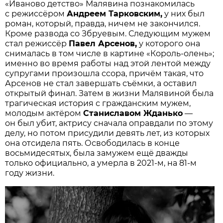
«Иваново детство» Малявина познакомилась
с режиссёром
Андреем Тарковским,
у них был
роман, который, правда, ничем не закончился.
Кроме развода со Збруевым. Следующим мужем
стал режиссёр
Павел Арсенов,
у которого она
снималась в том числе в картине «Король-олень»;
именно во время работы над этой лентой между
супругами произошла ссора, причём такая, что
Арсенов не стал завершать съёмки, а оставил
открытый финал. Затем в жизни Малявиной была
трагическая история с гражданским мужем,
молодым актёром
Станиславом Жданько
—
он был убит, актрису сначала оправдали по этому
делу, но потом присудили девять лет, из которых
она отсидела пять. Освободилась в конце
восьмидесятых, была замужем ещё дважды
только официально, а умерла в 2021-м, на 81-м
году жизни.