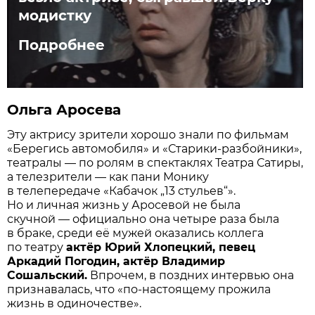
модистку
Подробнее
Ольга Аросева
Эту актрису зрители хорошо знали по фильмам
«Берегись автомобиля» и «Старики-разбойники»,
театралы — по ролям в спектаклях Театра Сатиры,
а телезрители — как пани Монику
в телепередаче «Кабачок „13 стульев“».
Но и личная жизнь у Аросевой не была
скучной — официально она четыре раза была
в браке, среди её мужей оказались коллега
по театру
актёр Юрий Хлопецкий, певец
Аркадий Погодин, актёр Владимир
Сошальский.
Впрочем, в поздних интервью она
признавалась, что «по-настоящему прожила
жизнь в одиночестве».