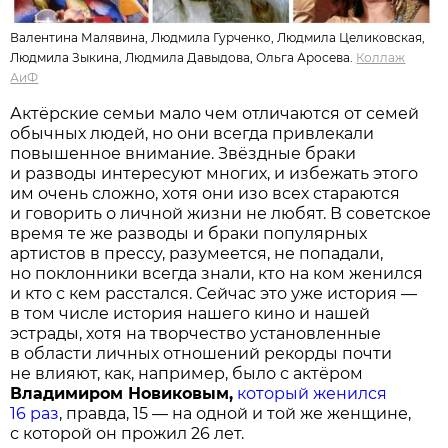
Валентина Малявина, Людмила Гурченко, Людмила Целиковская,
Людмила Зыкина, Людмила Давыдова, Ольга Аросева.
Коллаж
АиФ
Актёрские семьи мало чем отличаются от семей
обычных людей, но они всегда привлекали
повышенное внимание. Звёздные браки
и разводы интересуют многих, и избежать этого
им очень сложно, хотя они изо всех стараются
и говорить о личной жизни не любят. В советское
время те же разводы и браки популярных
артистов в прессу, разумеется, не попадали,
но поклонники всегда знали, кто на ком женился
и кто с кем расстался. Сейчас это уже история —
в том числе история нашего кино и нашей
эстрады, хотя на творчество установленные
в области личных отношений рекорды почти
не влияют, как, например, было с актёром
Владимиром Новиковым,
который женился
16 раз
, правда, 15 — на одной и той же женщине,
с которой он прожил 26 лет.