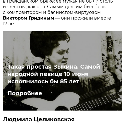
в гражданском браке; её мужья не были столь
известны, как она. Самым долгим был брак
с композитором и баянистом-виртуозом
Виктором Гридиным
— они прожили вместе
17 лет.
Такая простая Зыкина. Самой
народной певице 10 июня
исполнилось бы 85 лет
Подробнее
Людмила Целиковская