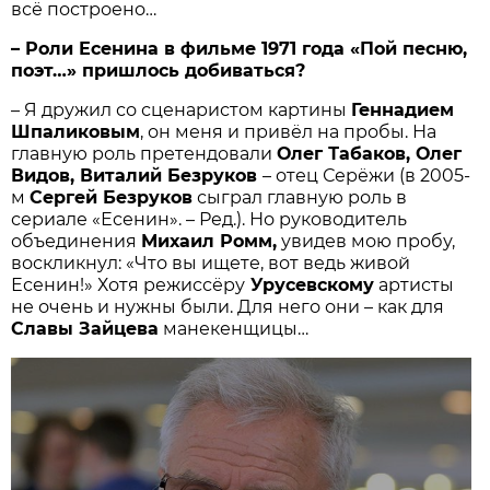
всё построено…
– Роли Есенина в фильме 1971 года «Пой песню,
поэт…» пришлось добиваться?
– Я дружил со сценаристом картины
Геннадием
Шпаликовым
, он меня и привёл на пробы. На
главную роль претендовали
Олег Табаков, Олег
Видов, Виталий Безруков
– отец Серёжи (в 2005-
м
Сергей Безруков
сыграл главную роль в
сериале «Есенин». – Ред.). Но руководитель
объединения
Михаил Ромм,
увидев мою пробу,
воскликнул: «Что вы ищете, вот ведь живой
Есенин!» Хотя режиссёру
Урусевскому
артисты
не очень и нужны были. Для него они – как для
Славы Зайцева
манекенщицы…