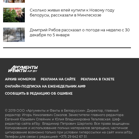
Сколько живых елей купили к Новому году
белорусы, рассказали в Минлесхозе
Дмитрий Рябов рассказал о погоде на неделю с 30
декабря по 5 января
AIF.BY
АРХИВ НОМЕРОВ
РЕКЛАМА НА САЙТЕ
РЕКЛАМА В ГАЗЕТЕ
ОНЛАЙН-ПОДПИСКА НА ЕЖЕНЕДЕЛЬНИК АИФ
СООБЩИТЬ В РЕДАКЦИЮ ОБ ОШИБКЕ
© 2019 ООО «Аргументы и Факты в Белоруссии». Директор, главный
редактор: Игорь Николаевич Соколов. Заместители главного редактора:
Евгений Юрьевич Олейник и Юлия Владимировна Тельтевская. Шеф-
редактор сайта aif.by: Владимир Петрович Шарпило. Все права защищены.
Копирование и использование полных материалов запрещено, частичное
цитирование возможно только при условии гиперссылки на сайт www.aif.by.
Телефон для связи с редакцией: +375 29 642 67 51.