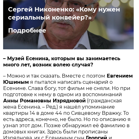
Сергей Никоненко: «Кому нужен
сериальный конвейер?»
Подробнее
– Музей Есенина, которым вы занимаетесь
много лет, возник волею случая?
– Можно и так сказать. Вместе с поэтом
Евгением
Юшиным
я пытался написать сценарий о
Есенине. Слава богу, тот фильм не сняли. Но при
подготовке к нему в одном из воспоминаний
Анны Романовны Изрядновой
(гражданская
жена Есенина. – Ред.) я нашёл упоминание
квартиры 14 в доме 44 по Сивцевому Вражку. То
есть адреса, конечно, не было. Но по описанию я
узнал этот дом. Позже обнаружил её фамилию в
домовых книгах. Здесь были прописаны
Изряднова, их с Есениным сын
Георгий
и