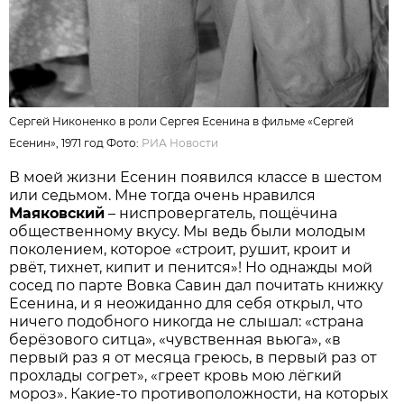
Сергей Никоненко в роли Сергея Есенина в фильме «Сергей
Есенин», 1971 год Фото:
РИА Новости
В моей жизни Есенин по­явился классе в шестом
или седьмом. Мне тогда очень нравился
Маяковский
– ниспровергатель, пощёчина
общественному вкусу. Мы ведь были молодым
поколением, которое «строит, рушит, кроит и
рвёт, тихнет, кипит и пенится»! Но однажды мой
сосед по парте Вовка Савин дал почитать книжку
Есенина, и я неожиданно для себя открыл, что
ничего подобного никогда не слышал: «страна
берёзового ситца», «чувственная вьюга», «в
первый раз я от месяца греюсь, в первый раз от
прохлады согрет», «греет кровь мою лёгкий
мороз». Какие-то противоположности, на которых