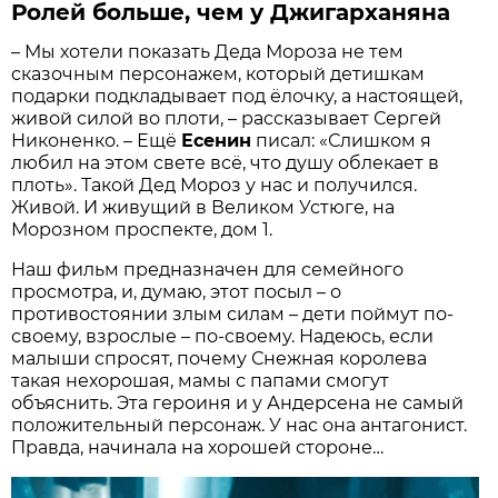
Ролей больше, чем у Джигарханяна
– Мы хотели показать Деда Мороза не тем
сказочным персонажем, который детишкам
подарки подкладывает под ёлочку, а настоящей,
живой силой во плоти, – рассказывает Сергей
Никоненко. – Ещё
Есенин
писал: «Слишком я
любил на этом свете всё, что душу облекает в
плоть». Такой Дед Мороз у нас и получился.
Живой. И живущий в Великом Устюге, на
Морозном проспекте, дом 1.
Наш фильм предназначен для семейного
просмотра, и, думаю, этот посыл – о
противостоянии злым силам – дети поймут по-
своему, взрослые – по-своему. Надеюсь, если
малыши спросят, почему Снежная королева
такая нехорошая, мамы с папами смогут
объяснить. Эта героиня и у Андерсена не самый
положительный персонаж. У нас она антагонист.
Правда, начинала на хорошей стороне…