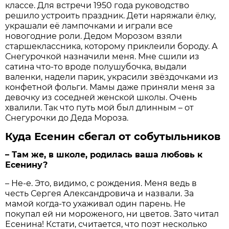
классе. Для встречи 1950 года руководство
решило устроить праздник. Дети наряжали ёлку,
украшали её лампочками и играли все
новогодние роли. Дедом Морозом взяли
старшеклассника, которому приклеили бороду. А
Снегурочкой назначили меня. Мне сшили из
сатина что-то вроде полушубочка, выдали
валенки, надели парик, украсили звёздочками из
конфетной фольги. Мамы даже приняли меня за
девочку из соседней женской школы. Очень
хвалили. Так что путь мой был длинным – от
Снегурочки до Деда Мороза.
Куда Есенин сбегал от собутыльников
– Там же, в школе, родилась ваша любовь к
Есенину?
– Не-е. Это, видимо, с рождения. Меня ведь в
честь Сергея Александровича и назвали. За
мамой когда-то ухаживал один парень. Не
покупал ей ни мороженого, ни цветов. Зато читал
Есенина! Кстати, считается, что поэт несколько