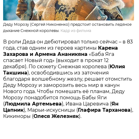
Деду Морозу (Сергей Никоненко) предстоит остановить ледяное
дыхание Снежной королевы.
Кадр из фильма
В роли Деда он дебютировал только сейчас – в 83
года, став одним из героев картины
Карена
Захарова и Армена Ананикяна
«Баба Яга
спасает Новый год» (выходит в прокат 12
декабря). По сюжету Снежная королева (
Юлия
Такшина
), освободившись из заточения
благодаря волшебному жезлу, решает отомстить
Деду Морозу и заморозить весь мир в канун
Нового года. Чтобы помешать её планам, Деду
Морозу понадобится помощь Бабы Яги
(
Людмила Артемьева
), Ивана Царевича (
Ян
Цапник
), Марьи-искусницы (
Глафира Тарханова
),
Кикиморы (
Олеся Железняк
).