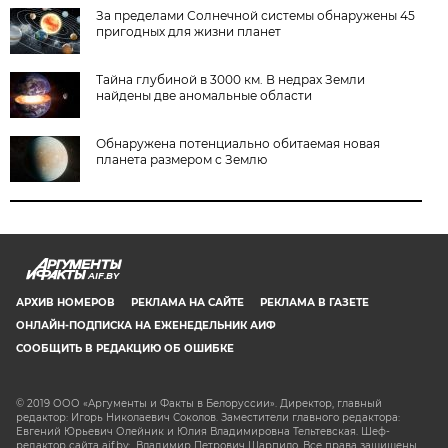
За пределами Солнечной системы обнаружены 45
пригодных для жизни планет
Тайна глубиной в 3000 км. В недрах Земли
найдены две аномальные области
Обнаружена потенциально обитаемая новая
планета размером с Землю
AIF.BY
АРХИВ НОМЕРОВ
РЕКЛАМА НА САЙТЕ
РЕКЛАМА В ГАЗЕТЕ
ОНЛАЙН-ПОДПИСКА НА ЕЖЕНЕДЕЛЬНИК АИФ
СООБЩИТЬ В РЕДАКЦИЮ ОБ ОШИБКЕ
© 2019 ООО «Аргументы и Факты в Белоруссии». Директор, главный
редактор: Игорь Николаевич Соколов. Заместители главного редактора:
Евгений Юрьевич Олейник и Юлия Владимировна Тельтевская. Шеф-
редактор сайта aif.by: Владимир Петрович Шарпило. Все права защищены.