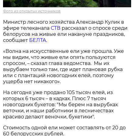
Фото из открытых источников
Министр лесного хозяйства Александр Кулик в
эфире телеканала
СТВ
рассказал о спросе среди
белорусов на живые ели накануне праздников,
сообщает
БЕЛТА
.
«Волна на искусственные ели уже прошла. Уже
мы видим, что живые ели опять пользуются
спросом,
сказал глава ведомства. Мы их
–
вырубаем только там, где идет плановая рубка
или с плантаций новогодних елей, поэтому
ущерба нет никакого».
На сегодня уже продано 105 тысяч елей, из
которых 6 тысяч
в кадках. Плюс 7 тысяч
–
новогодних букетов: "Мы берем на вырубках
веточки, и наши работники в лесничествах
красиво делают веночки, букетики".
Стоимость одной ели может составлять от 20 до
60 белорусских рублей.