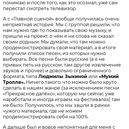
понимаю и после того, как это осознал, уже сам
перестал смотреть телевизор.
А с «Главной сценой» вообще получилась очень
неприятная история. Мы с группой решили, что
нам нужно где-то показывать свою музыку, и
пришли на проект, о чём я ни слова не сказал
своим родным. Мы думали, что там можно
продемонстрировать свой материал, а в итоге
получили список песен, из которых нужно
выбирать. Все песни были русские (а я не
привык петь на русском, там другое извлечение
звуков и прочее) и довольно ограниченного
формата, типа
Людмилы Зыкиной
или
«Мумий
Тролля».
Ничего такого, что можно было круто
сделать в нашем жанре (за исключением песни
«Прекрасное далёко», которую мы сейчас уже
наработали и иногда играем на фестивалях) там
не было. Получилось, что мы зашли в рамки
чужого материала, где не можем
продемонстрировать себя на 100%.
А дальше был и вовсе непонятный для меня с