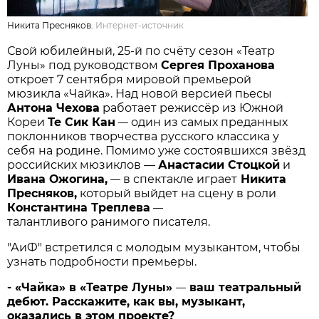
Никита Пресняков.
Интернет-источник
Свой юбилейный, 25-й по счёту сезон «Театр
Луны» под руководством
Сергея Проханова
откроет 7 сентября мировой премьерой
мюзикла «Чайка». Над новой версией пьесы
Антона Чехова
работает режиссёр из Южной
Кореи
Те Сик Кан
один из самых преданных
—
поклонников творчества русского классика у
себя на родине. Помимо уже состоявшихся звёзд
российских мюзиклов —
Анастасии Стоцкой
и
Ивана Ожогина,
в спектакле играет
Никита
—
Пресняков,
который выйдет на сцену в роли
Константина Треплева
—
талантливого ранимого писателя.
"АиФ" встретился с молодым музыкантом, чтобы
узнать подробности премьеры.
- «Чайка» в «Театре Луны»
ваш театральный
—
дебют. Расскажите, как вы, музыкант,
оказались в этом проекте?