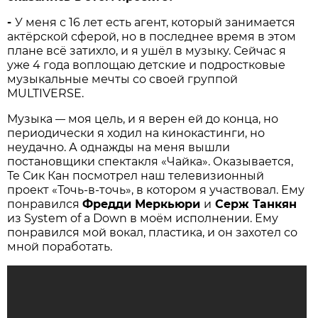
-
У меня с 16 лет есть агент, который занимается
актёрской сферой, но в последнее время в этом
плане всё затихло, и я ушёл в музыку. Сейчас я
уже 4 года воплощаю детские и подростковые
музыкальные мечты со своей группой
MULTIVERSE.
Музыка
моя цель, и я верен ей до конца, но
—
периодически я ходил на кинокастинги, но
неудачно. А однажды на меня вышли
постановщики спектакля «Чайка». Оказывается,
Те Сик Кан посмотрел наш телевизионный
проект «Точь-в-точь», в котором я участвовал. Ему
понравился
Фредди Меркьюри
и
Серж Танкян
из System of a Down в моём исполнении. Ему
понравился мой вокал, пластика, и он захотел со
мной поработать.