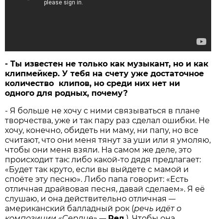
- Ты известен не только как музыкант, но и как
клипмейкер. У тебя на счету уже достаточное
количество клипов, но среди них нет ни
одного для родных, почему?
- Я больше не хочу с ними связываться в плане
творчества, уже и так пару раз сделал ошибки. Не
хочу, конечно, обидеть ни маму, ни папу, но все
считают, что они меня тянут за уши или я умоляю,
чтобы они меня взяли. На самом же деле, это
происходит так: либо какой-то дядя предлагает:
«Будет так круто, если вы выйдете с мамой и
споёте эту песню». Либо папа говорит: «Есть
отличная драйвовая песня, давай сделаем». Я её
слушаю, и она действительно отличная
—
американский балладный рок (
речь идёт о
композиции «Сердце»
Ред.
). Чтобы она
—