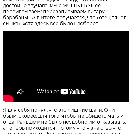
достойно звучала, мы с MULTIVERSE её
переигрываем: перезаписываем гитару,
барабаны... А в итоге получается, что «отец тянет
сынка», хотя здесь всё было наоборот.
Я для себя понял, что это лишние шаги. Они
были, скорее, для того, чтобы не обидеть мать и
отца. Раньше мне было неудобно им отказывать,
а теперь приходится, потому что я знаю, во что
это выливается. Поэтому в плане творчества я