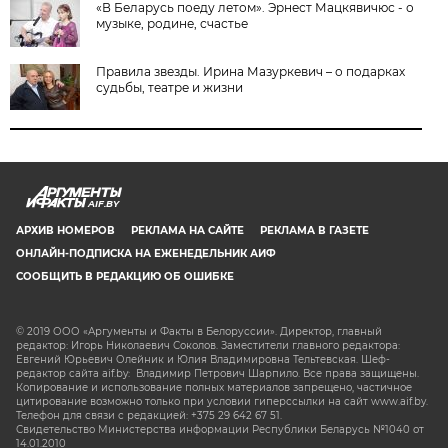
«В Беларусь поеду летом». Эрнест Мацкявичюс - о
музыке, родине, счастье
Правила звезды. Ирина Мазуркевич – о подарках
судьбы, театре и жизни
AIF.BY
АРХИВ НОМЕРОВ
РЕКЛАМА НА САЙТЕ
РЕКЛАМА В ГАЗЕТЕ
ОНЛАЙН-ПОДПИСКА НА ЕЖЕНЕДЕЛЬНИК АИФ
СООБЩИТЬ В РЕДАКЦИЮ ОБ ОШИБКЕ
© 2019 ООО «Аргументы и Факты в Белоруссии». Директор, главный
редактор: Игорь Николаевич Соколов. Заместители главного редактора:
Евгений Юрьевич Олейник и Юлия Владимировна Тельтевская. Шеф-
редактор сайта aif.by: Владимир Петрович Шарпило. Все права защищены.
Копирование и использование полных материалов запрещено, частичное
цитирование возможно только при условии гиперссылки на сайт www.aif.by.
Телефон для связи с редакцией: +375 29 642 67 51.
Свидетельство Министерства информации Республики Беларусь №1040 от
14.01.2010