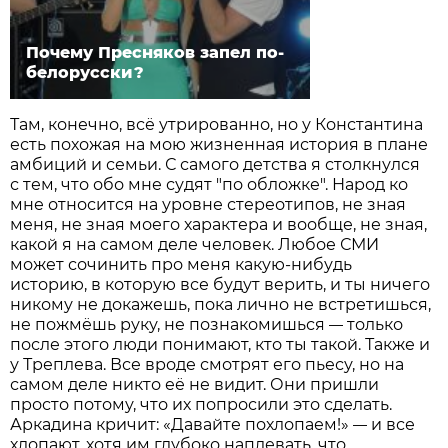
Почему Пресняков запел по-
белорусски?
Там, конечно, всё утрированно, но у Константина
есть похожая на мою жизненная история в плане
амбиций и семьи. С самого детства я столкнулся
с тем, что обо мне судят "по обложке". Народ ко
мне относится на уровне стереотипов, не зная
меня, не зная моего характера и вообще, не зная,
какой я на самом деле человек. Любое СМИ
может сочинить про меня какую-нибудь
историю, в которую все будут верить, и ты ничего
никому не докажешь, пока лично не встретишься,
не пожмёшь руку, не познакомишься
только
—
после этого люди понимают, кто ты такой. Также и
у Треплева. Все вроде смотрят его пьесу, но на
самом деле никто её не видит. Они пришли
просто потому, что их попросили это сделать.
Аркадина кричит: «Давайте похлопаем!»
и все
—
хлопают, хотя им глубоко наплевать, что