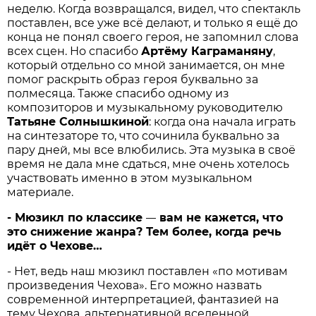
неделю. Когда возвращался, видел, что спектакль
поставлен, все уже всё делают, и только я ещё до
конца не понял своего героя, не запомнил слова
всех сцен. Но спасибо
Артёму Каграманяну
,
который отдельно со мной занимается, он мне
помог раскрыть образ героя буквально за
полмесяца. Также спасибо одному из
композиторов и музыкальному руководителю
Татьяне Солнышкиной
: когда она начала играть
на синтезаторе то, что сочинила буквально за
пару дней, мы все влюбились. Эта музыка в своё
время не дала мне сдаться, мне очень хотелось
участвовать именно в этом музыкальном
материале.
- Мюзикл по классике
вам не кажется, что
—
это снижение жанра? Тем более, когда речь
идёт о Чехове…
- Нет, ведь наш мюзикл поставлен «по мотивам
произведения Чехова». Его можно назвать
современной интерпретацией, фантазией на
тему Чехова, альтернативной вселенной…