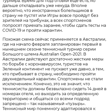
турнира. Время для подготовки еще есть, но
дальше откладывать уже некуда. Вполне
вероятно, что иностранных болельщиков в
страну не пустят или Игры вовсе пройдут без
зрителей на трибунах, а всех спортсменов
попросят приехать заранее, чтобы сдать тесты на
COVID-19 и пройти карантин.
Похожая схема сейчас применяется в Австралии,
где на начало февраля запланирован первый в
нынешнем сезоне теннисный турнир серии
Большого шлема Australian Open-2021. В
Австралии действуют достаточно жесткие меры
по борьбе с коронавирусом, туристов на
Зеленый континент не пускают уже давно, а тем,
кто прибывает в страну, необходимо пройти
двухнедельный карантин. Спортсмены не стали
исключением. Конечно, это не значит, что
теннисисты должны безвылазно сидеть 14 дней в
номерах отеля, но выходить за определенную
территорию и общаться со всеми подряд
запрещено – так называемый «пузырь».
Теннисный мир понемногу адаптировался к