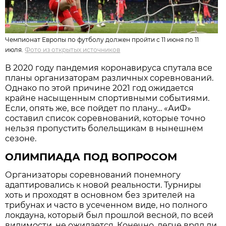
Чемпионат Европы по футболу должен пройти с 11 июня по 11
июля.
Фото из открытых источников
В 2020 году пандемия коронавируса спутала все
планы организаторам различных соревнований.
Однако по этой причине 2021 год ожидается
крайне насыщенным спортивными событиями.
Если, опять же, все пойдет по плану… «АиФ»
составил список соревнований, которые точно
нельзя пропустить болельщикам в нынешнем
сезоне.
ОЛИМПИАДА ПОД ВОПРОСОМ
Организаторы соревнований понемногу
адаптировались к новой реальности. Турниры
хоть и проходят в основном без зрителей на
трибунах и часто в усеченном виде, но полного
локдауна, который был прошлой весной, по всей
видимости, не ожидается. Конечно, легче вряд ли