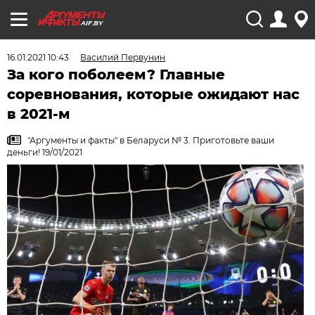
AIF.BY
16.01.2021 10:43
Василий Первунин
За кого поболеем? Главные
соревнования, которые ожидают нас
в 2021-м
"Аргументы и факты" в Беларуси № 3. Приготовьте ваши
деньги! 19/01/2021