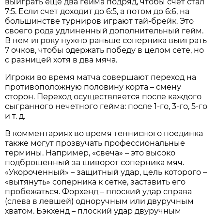
выиграть еще два гейма подряд, чтобы счет стал
7:5. Если счет доходит до 6:5, а потом до 6:6, на
большинстве турниров играют тай-брейк. Это
своего рода удлиненный дополнительный гейм.
В нем игроку нужно раньше соперника выиграть
7 очков, чтобы одержать победу в целом сете, но
с разницей хотя в два мяча.
Игроки во время матча совершают переход на
противоположную половину корта – смену
сторон. Переход осуществляется после каждого
сыгранного нечетного гейма: после 1-го, 3-го, 5-го
и т. д.
В комментариях во время теннисного поединка
также могут прозвучать профессиональные
термины. Например, «свеча» – это высоко
подброшенный за шиворот соперника мяч.
«Укороченный» – защитный удар, цель которого –
«вытянуть» соперника к сетке, заставить его
пробежаться. Форхенд – плоский удар справа
(слева в левшей) одноручным или двуручным
хватом. Бэкхенд – плоский удар двуручным