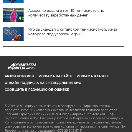
Азаренко вошла в топ-10 теннисисток по
количеству заработанных денег
Что за скандал с китайской теннисисткой, из-за
которого под угрозой Игры?
AIF.BY
АРХИВ НОМЕРОВ
РЕКЛАМА НА САЙТЕ
РЕКЛАМА В ГАЗЕТЕ
ОНЛАЙН-ПОДПИСКА НА ЕЖЕНЕДЕЛЬНИК АИФ
СООБЩИТЬ В РЕДАКЦИЮ ОБ ОШИБКЕ
© 2019 ООО «Аргументы и Факты в Белоруссии». Директор, главный
редактор: Игорь Николаевич Соколов. Заместители главного редактора:
Евгений Юрьевич Олейник и Юлия Владимировна Тельтевская. Шеф-
редактор сайта aif.by: Владимир Петрович Шарпило. Все права защищены.
Копирование и использование полных материалов запрещено, частичное
цитирование возможно только при условии гиперссылки на сайт www.aif.by.
Телефон для связи с редакцией: +375 29 642 67 51.