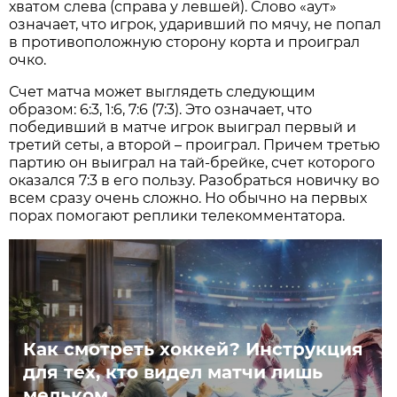
хватом слева (справа у левшей). Слово «аут»
означает, что игрок, ударивший по мячу, не попал
в противоположную сторону корта и проиграл
очко.
Счет матча может выглядеть следующим
образом: 6:3, 1:6, 7:6 (7:3). Это означает, что
победивший в матче игрок выиграл первый и
третий сеты, а второй – проиграл. Причем третью
партию он выиграл на тай-брейке, счет которого
оказался 7:3 в его пользу. Разобраться новичку во
всем сразу очень сложно. Но обычно на первых
порах помогают реплики телекомментатора.
Как смотреть хоккей? Инструкция
для тех, кто видел матчи лишь
мельком