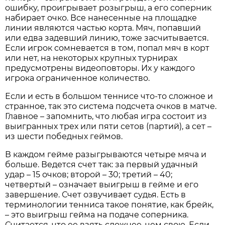
ошибку, проигрывает розыгрыш, а его соперник
набирает очко. Все нанесенные на площадке
линии являются частью корта. Мяч, попавший
или едва задевший линию, тоже засчитывается.
Если игрок сомневается в том, попал мяч в корт
или нет, на некоторых крупных турнирах
предусмотрены видеоповторы. Их у каждого
игрока ограниченное количество.
Если и есть в большом теннисе что-то сложное и
странное, так это система подсчета очков в матче.
Главное – запомнить, что любая игра состоит из
выигранных трех или пяти сетов (партий), а сет –
из шести победных геймов.
В каждом гейме разыгрываются четыре мяча и
больше. Ведется счет так: за первый удачный
удар – 15 очков; второй – 30; третий – 40;
четвертый – означает выигрыш в гейме и его
завершение. Счет озвучивает судья. Есть в
терминологии тенниса такое понятие, как брейк,
– это выигрыш гейма на подаче соперника.
Считается, что ее взять сложнее, чем свою. Если