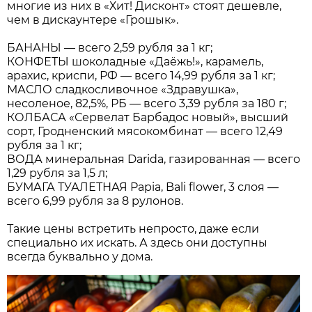
многие из них в «Хит! Дисконт» стоят дешевле,
чем в дискаунтере «Грошык».
БАНАНЫ — всего 2,59 рубля за 1 кг;
КОНФЕТЫ шоколадные «Даёжь!», карамель,
арахис, криспи, РФ — всего 14,99 рубля за 1 кг;
МАСЛО сладкосливочное «Здравушка»,
несоленое, 82,5%, РБ — всего 3,39 рубля за 180 г;
КОЛБАСА «Сервелат Барбадос новый», высший
сорт, Гродненский мясокомбинат — всего 12,49
рубля за 1 кг;
ВОДА минеральная Darida, газированная — всего
1,29 рубля за 1,5 л;
БУМАГА ТУАЛЕТНАЯ Papia, Bali flower, 3 слоя —
всего 6,99 рубля за 8 рулонов.
Такие цены встретить непросто, даже если
специально их искать. А здесь они доступны
всегда буквально у дома.