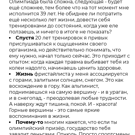
Олимпиада была сложна, следующая - будет
ещё сложнее, тем более что на тот момент мне
исполнится 39 лет. Не обиднее ли потратить
ещё несколько лет жизни, довести себя
тренировками до состояния, когда уже еле
ползаешь, и ничего в итоге не показать?
Спустя
20 лет тренировок я привык
прислушиваться к ощущениям своего
организма, но действительно понимать, что
ему нужно, начал только сейчас. Это приходит с
опытом: когда каждая травма выбивает тебя из
колеи надолго, начинаешь ценить здоровье.
Жизнь
фристайлиста у меня ассоциируется
с горами, залитыми солнцем, снегом. Это как
восхождение в гору. Как альпинист,
поднимаешься на самую вершину - и в ураган,
и в снегопад, - преодолевая любые трудности.
А наверху ждут тишина, покой. И - красота!
Горные вершины - это самые яркие
воспоминания в жизни.
Почему-то
многим кажется, что если ты
олимпийский призёр, государство тебя
завалит деньгами. Отнюдь. Просто спортсмены