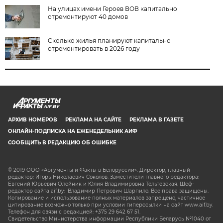
На улицах имени Героев ВОВ капитально
отремонтируют 40 домов
Сколько жилья планируют капитально
отремонтировать в 2026 году
AIF.BY
АРХИВ НОМЕРОВ
РЕКЛАМА НА САЙТЕ
РЕКЛАМА В ГАЗЕТЕ
ОНЛАЙН-ПОДПИСКА НА ЕЖЕНЕДЕЛЬНИК АИФ
СООБЩИТЬ В РЕДАКЦИЮ ОБ ОШИБКЕ
© 2019 ООО «Аргументы и Факты в Белоруссии». Директор, главный
редактор: Игорь Николаевич Соколов. Заместители главного редактора:
Евгений Юрьевич Олейник и Юлия Владимировна Тельтевская. Шеф-
редактор сайта aif.by: Владимир Петрович Шарпило. Все права защищены.
Копирование и использование полных материалов запрещено, частичное
цитирование возможно только при условии гиперссылки на сайт www.aif.by.
Телефон для связи с редакцией: +375 29 642 67 51.
Свидетельство Министерства информации Республики Беларусь №1040 от