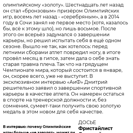
олимпийскому «золоту». Шестнадцать лет назад
он стал «бронзовым» призёром Олимпийских
игр, восемь лет назад - «серебряным», а в 2014
году в Сочи занял не первое место (хотя, казалось
бы, всё к этому шло), но лишь восьмое. После
этого он всерьёз задумался о завершении
карьеры, но решил испытать себя в ещё одном
сезоне. Вышло не так, как хотелось: перед
летними сборами атлет повредил ногу, в итоге
провёл месяц в гипсе, затем дала о себе знать
старая травма плеча. Так что на грядущем
Чемпионате мира, который состоится в январе,
он, скорее всего, уже не выступит. В
эксклюзивном интервью «АиФ» Дмитрий
решительно заявил о завершении спортивной
карьеры в качестве атлета. Он намерен остаться
в спорте на тренерской должности и, без
сомнения, сумеет-таки получить свою золотую
медаль в этом новом для себя качестве.
ДОСЬЕ
В интервью:
почему Олимпийские
Фристайлист
игры больше «не заводят», может ли