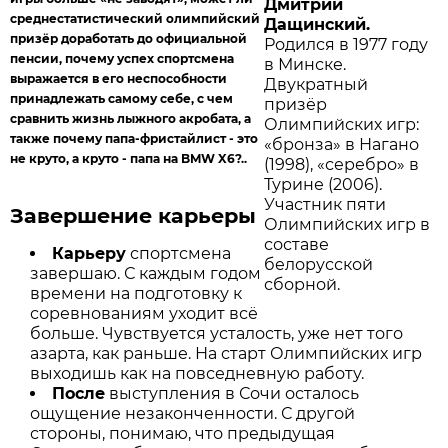
Дмитрий
среднестатистический олимпийский
Дащинский.
призёр доработать до официальной
Родился в 1977 году
пенсии, почему успех спортсмена
в Минске.
выражается в его неспособности
Двукратный
принадлежать самому себе, с чем
призёр
сравнить жизнь лыжного акробата, а
Олимпийских игр:
также почему папа-фристайлист - это
«бронза» в Нагано
не круто, а круто - папа на BMW X6?..
(1998), «серебро» в
Турине (2006).
Участник пяти
Завершение карьеры
Олимпийских игр в
составе
Карьеру
спортсмена
белорусской
завершаю. С каждым годом
сборной.
времени на подготовку к
соревнованиям уходит всё
больше. Чувствуется усталость, уже нет того
азарта, как раньше. На старт Олимпийских игр
выходишь как на повседневную работу.
После
выступления в Сочи осталось
ощущение незаконченности. С другой
стороны, понимаю, что предыдущая