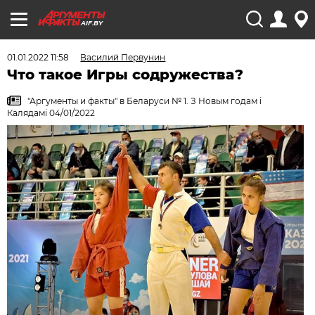
AIF.BY
01.01.2022 11:58
Василий Первунин
Что такое Игры содружества?
"Аргументы и факты" в Беларуси № 1. З Новым годам i
Калядамi 04/01/2022