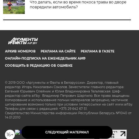
Что делать, если во время покоса травы во дворе
повредили автомобиль?
AIF.BY
АРХИВ НОМЕРОВ
РЕКЛАМА НА САЙТЕ
РЕКЛАМА В ГАЗЕТЕ
ОНЛАЙН-ПОДПИСКА НА ЕЖЕНЕДЕЛЬНИК АИФ
СООБЩИТЬ В РЕДАКЦИЮ ОБ ОШИБКЕ
© 2019 ООО «Аргументы и Факты в Белоруссии». Директор, главный
редактор: Игорь Николаевич Соколов. Заместители главного редактора:
Евгений Юрьевич Олейник и Юлия Владимировна Тельтевская. Шеф-
редактор сайта aif.by: Владимир Петрович Шарпило. Все права защищены.
Копирование и использование полных материалов запрещено, частичное
цитирование возможно только при условии гиперссылки на сайт www.aif.by.
Телефон для связи с редакцией: +375 29 642 67 51.
Свидетельство Министерства информации Республики Беларусь №1040 от
14.01.2010
СЛЕДУЮЩИЙ МАТЕРИАЛ
16+