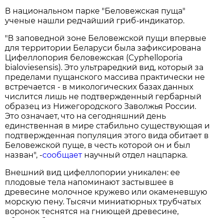
В национальном парке "Беловежская пуща"
ученые нашли редчайший гриб-индикатор.
"В заповедной зоне Беловежской пущи впервые
для территории Беларуси была зафиксирована
Цифеллопория беловежская (Cyphelloporia
bialoviesensis). Это ультраредкий вид, который за
пределами пущанского массива практически не
встречается - в микологических базах данных
числится лишь не подтвержденный гербарный
образец из Нижегородского Заволжья России.
Это означает, что на сегодняшний день
единственная в мире стабильно существующая и
подтвержденная популяция этого вида обитает в
Беловежской пуще, в честь которой он и был
назван", -
сообщает
научный отдел нацпарка.
Внешний вид цифеллопории уникален: ее
плодовые тела напоминают застывшее в
древесине молочное кружево или окаменевшую
морскую пену. Тысячи миниатюрных трубчатых
воронок теснятся на гниющей древесине,