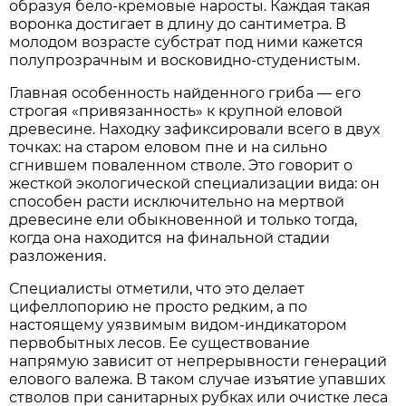
образуя бело-кремовые наросты. Каждая такая
воронка достигает в длину до сантиметра. В
молодом возрасте субстрат под ними кажется
полупрозрачным и восковидно-студенистым.
Главная особенность найденного гриба — его
строгая «привязанность» к крупной еловой
древесине. Находку зафиксировали всего в двух
точках: на старом еловом пне и на сильно
сгнившем поваленном стволе. Это говорит о
жесткой экологической специализации вида: он
способен расти исключительно на мертвой
древесине ели обыкновенной и только тогда,
когда она находится на финальной стадии
разложения.
Специалисты отметили, что это делает
цифеллопорию не просто редким, а по
настоящему уязвимым видом-индикатором
первобытных лесов. Ее существование
напрямую зависит от непрерывности генераций
елового валежа. В таком случае изъятие упавших
стволов при санитарных рубках или очистке леса