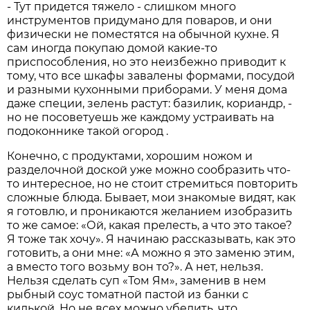
- Тут придется тяжело - слишком много
инструментов придумано для поваров, и они
физически не поместятся на обычной кухне. Я
сам иногда покупаю домой какие-то
приспособления, но это неизбежно приводит к
тому, что все шкафы завалены формами, посудой
и разными кухонными приборами. У меня дома
даже специи, зелень растут: базилик, кориандр, -
но не посоветуешь же каждому устраивать на
подоконнике такой огород .
Конечно, с продуктами, хорошим ножом и
разделочной доской уже можно сообразить что-
то интересное, но не стоит стремиться повторить
сложные блюда. Бывает, мои знакомые видят, как
я готовлю, и проникаются желанием изобразить
то же самое: «Ой, какая прелесть, а что это такое?
Я тоже так хочу». Я начинаю рассказывать, как это
готовить, а они мне: «А можно я это заменю этим,
а вместо того возьму вон то?». А нет, нельзя.
Нельзя сделать суп «Том Ям», заменив в нем
рыбный соус томатной пастой из банки с
килькой. Но не всех можно убедить, что