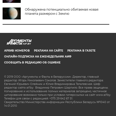
Обнаружена потенциально обитаемая новая
планета размером с Землю
AIF.BY
АРХИВ НОМЕРОВ
РЕКЛАМА НА САЙТЕ
РЕКЛАМА В ГАЗЕТЕ
ОНЛАЙН-ПОДПИСКА НА ЕЖЕНЕДЕЛЬНИК АИФ
СООБЩИТЬ В РЕДАКЦИЮ ОБ ОШИБКЕ
© 2019 ООО «Аргументы и Факты в Белоруссии». Директор, главный
редактор: Игорь Николаевич Соколов. Заместители главного редактора:
Евгений Юрьевич Олейник и Юлия Владимировна Тельтевская. Шеф-
редактор сайта aif.by: Владимир Петрович Шарпило. Все права защищены.
Копирование и использование полных материалов запрещено, частичное
цитирование возможно только при условии гиперссылки на сайт www.aif.by.
Телефон для связи с редакцией: +375 29 642 67 51.
Свидетельство Министерства информации Республики Беларусь №1040 от
14.01.2010