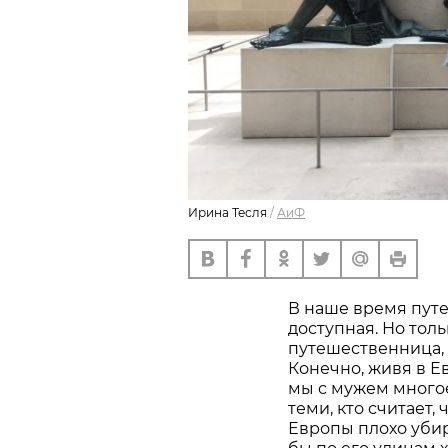
Ирина Тесля
/
АиФ
В наше время путе
доступная. Но толь
путешественница, 
Конечно, живя в Е
мы с мужем многое
теми, кто считает, 
Европы плохо убир