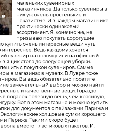
маленьких сувенирных
магазинчиков. Да только сувениры в
них уж очень простенькие и
 в
неказистые. И в каждом магазинчике
практически одинаковый
ассортимент. Я, конечно же, не
призываю покупать дорогущие
о купить очень интересные вещи чуть
о интереснее. Ведь каждому хочется
ий сувенир на полочку или на офисный
ь в ящик стола до следующей уборки.
спешить с покупкой сувениров. Самые
ры в магазинах в музеях. В Лувре тоже
ениров. Вы ведь обязательно посетите
зине замечательный выбор и можно найти
ересные и качественные вещи. Гораздо
 в подарок полезную вещь, чем красивую,
гурку. Вот в этом магазине и можно купить
апки для документов с пейзажами Парижа и
 Экологические холщовые сумки хорошего
ами Парижа. Такими скоро будет
Европа вместо пластиковых пакетов. И,