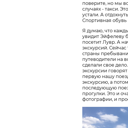
поверите, но мы в
случаях - такси. Э
устали. А отдохнут
Спортивная обувь 
Я думаю, что кажд
увидит Эйфелеву 
посетит Лувр. А н
экскурсий. Сейчас
страны пребывания
путеводители на в
сделали свое дело
экскурсии говорят 
первую нашу поез
экскурсию, а пото
последующую поез
прогулки. Это и о
фотографии, и про