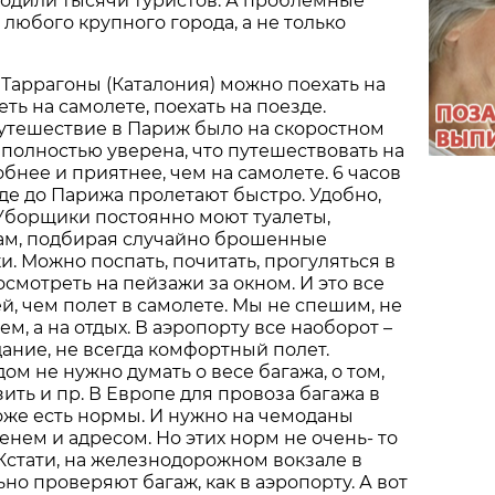
ходили тысячи туристов. А проблемные
 любого крупного города, а не только
Таррагоны (Каталония) можно поехать на
ть на самолете, поехать на поезде.
утешествие в Париж было на скоростном
я полностью уверена, что путешествовать на
бнее и приятнее, чем на самолете. 6 часов
де до Парижа пролетают быстро. Удобно,
 Уборщики постоянно моют туалеты,
нам, подбирая случайно брошенные
и. Можно поспать, почитать, прогуляться в
осмотреть на пейзажи за окном. И это все
й, чем полет в самолете. Мы не спешим, не
м, а на отдых. В аэропорту все наоборот –
ание, не всегда комфортный полет.
ом не нужно думать о весе багажа, о том,
ить и пр. В Европе для провоза багажа в
тоже есть нормы. И нужно на чемоданы
енем и адресом. Но этих норм не очень- то
стати, на железнодорожном вокзале в
но проверяют багаж, как в аэропорту. А вот