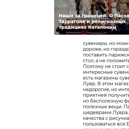
Наши за границей. О Пасхе
Таррагоне и религиозных
традициях Каталонии
сувениры, но можн
дороже, но горазд
поставить парижск
стол, а не положит
Поэтому не стоит 
интересные сувени
есть магазины сув
Лувр. В этом мага
недорогие, но инт
приятней получить
но бесполезную фи
полезные вещи. П
шедеврами Лувра.
качества с рисунк
пользоваться вся 