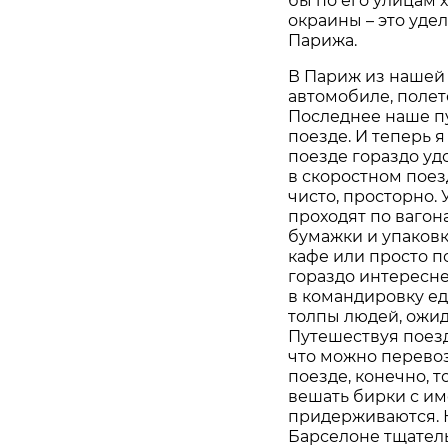
бы по его улицам 
окраины – это удел
Парижа.
В Париж из нашей 
автомобиле, полете
Последнее наше п
поезде. И теперь 
поезде гораздо удо
в скоростном поез
чисто, просторно.
проходят по ваго
бумажки и упаковк
кафе или просто п
гораздо интересне
в командировку еде
толпы людей, ожид
Путешествуя поезд
что можно перевоз
поезде, конечно, 
вешать бирки с им
придерживаются. К
Барселоне тщатель