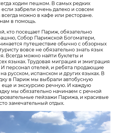
сегда ходим пешком. В самых редких
то если забрели очень далеко и совсем
ь всегда можно в кафе или ресторане.
нам в помощь.
ый, кто посещает Париж, обязательно
башню, Собор Парижской Богоматери,
ачинается путешествие обычно с обзорных
 туристу вовсе не обязательно знать язык
. Всегда можно найти буклеты и
сех языках. Трудовая миграция и эмиграция
. И персонал отелей, и ребята продающие
на русском, испанском и других языках. В
дку в Париж мы выбрали автобусную
м еще и экскурсию речную. И каждую
дку мы обязательно начинаем с речной
чаровательные пейзажи Парижа, и красивые
сто замечательный отдых.