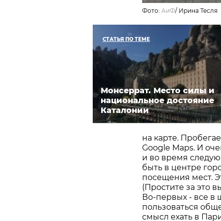
Фото:
АиФ
/
Ирина Тесля
СТАТЬЯ ПО ТЕМЕ
Монсеррат. Место силы и
национальное достояние
Каталонии
на карте. Пробега
Google Maps. И оч
и во время следую
быть в центре гор
посещения мест. Э
(Простите за это 
Во-первых - все в 
пользоваться обще
смысл ехать в Пар